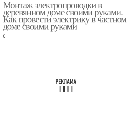
Монтаж электропроводки в
Проводка в деревянном
Деревянный дом
деревянном доме своими руками.
доме
Как провести электрику в частном
доме своими руками
0
Дом под гипсокартоном
Дом в кабель
Изоляторы под старину