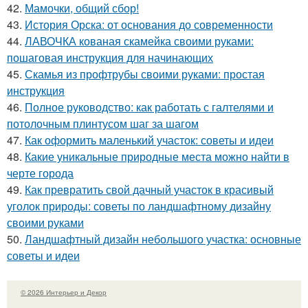
42.
Мамочки, общий сбор!
43.
История Орска: от основания до современности
44.
ЛАВОЧКА кованая скамейка своими руками:
пошаговая инструкция для начинающих
45.
Скамья из профтрубы своими руками: простая
инструкция
46.
Полное руководство: как работать с галтелями и
потолочным плинтусом шаг за шагом
47.
Как оформить маленький участок: советы и идеи
48.
Какие уникальные природные места можно найти в
черте города
49.
Как превратить свой дачный участок в красивый
уголок природы: советы по ландшафтному дизайну
своими руками
50.
Ландшафтный дизайн небольшого участка: основные
советы и идеи
© 2026 Интерьер и Декор