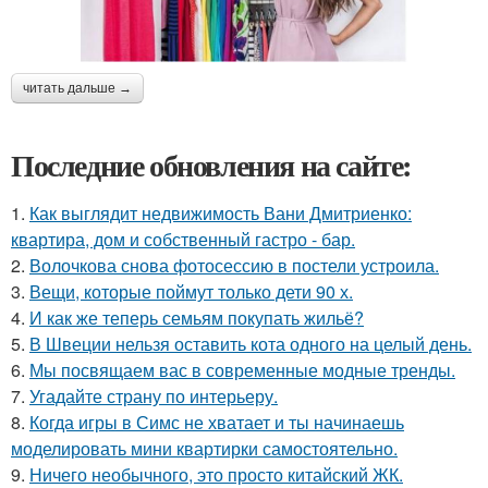
читать дальше →
Последние обновления на сайте:
1.
Как выглядит недвижимость Вани Дмитриенко:
квартира, дом и собственный гастро - бар.
2.
Волочкова снова фотосессию в постели устроила.
3.
Вещи, которые поймут только дети 90 х.
4.
И как же теперь семьям покупать жильё?
5.
В Швеции нельзя оставить кота одного на целый день.
6.
Мы посвящаем вас в современные модные тренды.
7.
Угадайте страну по интерьеру.
8.
Когда игры в Симс не хватает и ты начинаешь
моделировать мини квартирки самостоятельно.
9.
Ничего необычного, это просто китайский ЖК.