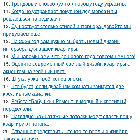
10.
Трендовый способ кухню к новому году украсить.
11.
Когда не устраивает покупной дед мороз и ты
решаешься на редизайн.
12.
Существует столько стилей интерьера, давайте мы
придумаем ещё!
13.
На 2026 год вам нужно выбрать новый дизайн
интерьера для вашей квартиры.
14.
Мы напоминаем, что до нового года совсем немного!
15.
Оцените современный светлый дизайн квартиры с
акцентом на зелёный цвет.
16.
Штукатурка - всё, конец эпохи.
17.
Что будет, если дизайном комнаты займутся две
креативные азиатки.
18.
Ребята "Бабушкин Ремонт" в модный и красивый
переделали.
19.
Наглядно, как натяжные потолки могут спасти вашу
квартиру от потопа.
20.
Страшно представить, что кто-то реально живёт в
таких условиях.