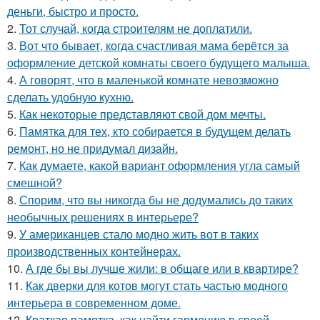
деньги, быстро и просто.
2.
Тот случай, когда строителям не доплатили.
3.
Вот что бывает, когда счастливая мама берётся за
оформление детской комнаты своего будущего малыша.
4.
А говорят, что в маленькой комнате невозможно
сделать удобную кухню.
5.
Как некоторые представляют свой дом мечты.
6.
Памятка для тех, кто собирается в будущем делать
ремонт, но не придумал дизайн.
7.
Как думаете, какой вариант оформления угла самый
смешной?
8.
Спорим, что вы никогда бы не додумались до таких
необычных решениях в интерьере?
9.
У американцев стало модно жить вот в таких
производственных контейнерах.
10.
А где бы вы лучше жили: в общаге или в квартире?
11.
Как дверки для котов могут стать частью модного
интерьера в современном доме.
12.
Краткая памятка, как найти гармонию в своей