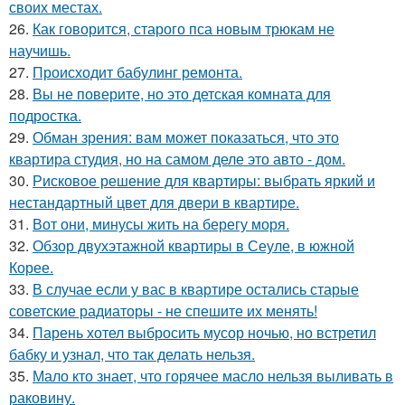
своих местах.
26.
Как говорится, старого пса новым трюкам не
научишь.
27.
Происходит бабулинг ремонта.
28.
Вы не поверите, но это детская комната для
подростка.
29.
Обман зрения: вам может показаться, что это
квартира студия, но на самом деле это авто - дом.
30.
Рисковое решение для квартиры: выбрать яркий и
нестандартный цвет для двери в квартире.
31.
Вот они, минусы жить на берегу моря.
32.
Обзор двухэтажной квартиры в Сеуле, в южной
Корее.
33.
В случае если у вас в квартире остались старые
советские радиаторы - не спешите их менять!
34.
Парень хотел выбросить мусор ночью, но встретил
бабку и узнал, что так делать нельзя.
35.
Мало кто знает, что горячее масло нельзя выливать в
раковину.