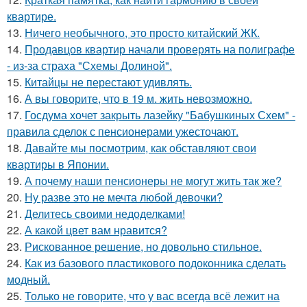
квартире.
13.
Ничего необычного, это просто китайский ЖК.
14.
Продавцов квартир начали проверять на полиграфе
- из-за страха "Схемы Долиной".
15.
Китайцы не перестают удивлять.
16.
А вы говорите, что в 19 м. жить невозможно.
17.
Госдума хочет закрыть лазейку "Бабушкиных Схем" -
правила сделок с пенсионерами ужесточают.
18.
Давайте мы посмотрим, как обставляют свои
квартиры в Японии.
19.
А почему наши пенсионеры не могут жить так же?
20.
Ну разве это не мечта любой девочки?
21.
Делитесь своими недоделками!
22.
А какой цвет вам нравится?
23.
Рискованное решение, но довольно стильное.
24.
Как из базового пластикового подоконника сделать
модный.
25.
Только не говорите, что у вас всегда всё лежит на