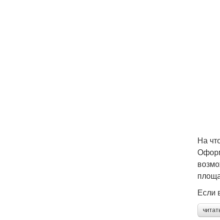
На чт
Оформ
возмо
площа
Если 
читат