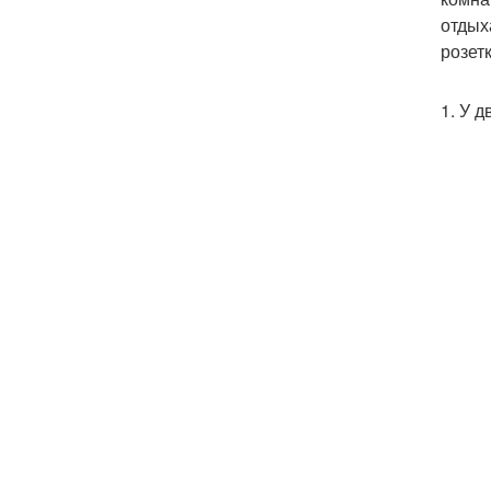
отдых
розет
1. У 