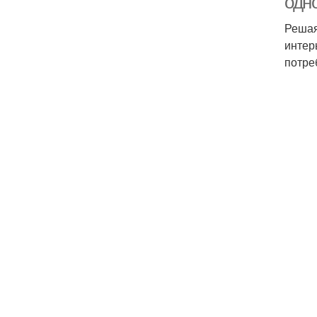
одн
Решая
интер
потре