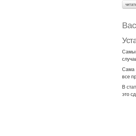
читат
Вас
Уст
Самый
случа
Сама 
все п
В ста
это сд