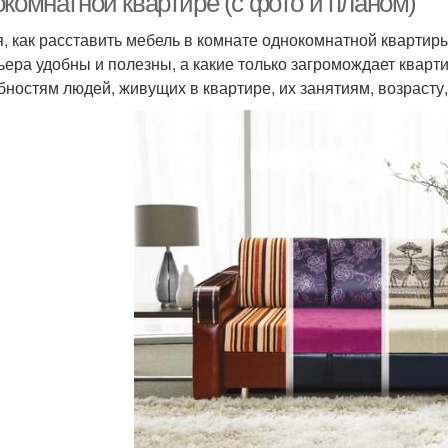
окомнатной квартире (с фото и планом)
, как расставить мебель в комнате однокомнатной квартиры
ьера удобны и полезны, а какие только загромождает кварти
бностям людей, живущих в квартире, их занятиям, возрасту