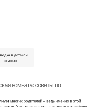
водка в детской
комнате
ская комната: советы по
лнует многих родителей – ведь именно в этой
асностью. Хотите сохранить в комнате атмосферу