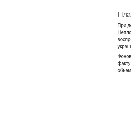
Пла
При д
Непло
воспр
украш
Фонов
факту
объем