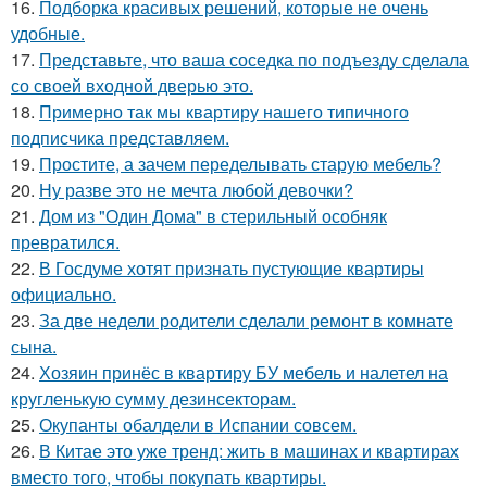
16.
Подборка красивых решений, которые не очень
удобные.
17.
Представьте, что ваша соседка по подъезду сделала
со своей входной дверью это.
18.
Примерно так мы квартиру нашего типичного
подписчика представляем.
19.
Простите, а зачем переделывать старую мебель?
20.
Ну разве это не мечта любой девочки?
21.
Дом из "Один Дома" в стерильный особняк
превратился.
22.
В Госдуме хотят признать пустующие квартиры
официально.
23.
За две недели родители сделали ремонт в комнате
сына.
24.
Хозяин принёс в квартиру БУ мебель и налетел на
кругленькую сумму дезинсекторам.
25.
Окупанты обалдели в Испании совсем.
26.
В Китае это уже тренд: жить в машинах и квартирах
вместо того, чтобы покупать квартиры.