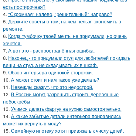
есть постирочная?
4.
"Скромная" налево, "решительный" направо?
5.
Держите советы о том, на чём нельзя экономить в
ремонте.
6.
Когда тумбочку твоей мечты не придумали, но очень
хочется.
7.
А вот это - распространённая ошибка.
8.
Наконец - то придумали стул для любителей покидать
вещи на стул, а не складывать их в шкаф.
9.
Обзор интерьера одинокой сторожки.
10.
А может стоит и нам такое уже делать?
11.
Невежды скажут, что это недострой.
12.
В России могут разрешить строить деревянные
небоскрёбы.
13.
Учимся делать фартук на кухню самостоятельно.
14.
А какие забытые детали интерьера понравились
может их вернуть в моду?
15.
Семейную ипотеку хотят привязать к числу детей.