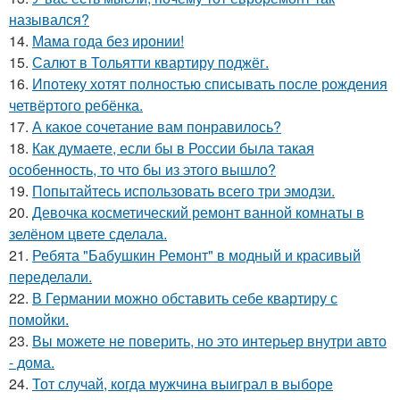
назывался?
14.
Мама года без иронии!
15.
Салют в Тольятти квартиру поджёг.
16.
Ипотеку хотят полностью списывать после рождения
четвёртого ребёнка.
17.
А какое сочетание вам понравилось?
18.
Как думаете, если бы в России была такая
особенность, то что бы из этого вышло?
19.
Попытайтесь использовать всего три эмодзи.
20.
Девочка косметический ремонт ванной комнаты в
зелёном цвете сделала.
21.
Ребята "Бабушкин Ремонт" в модный и красивый
переделали.
22.
В Германии можно обставить себе квартиру с
помойки.
23.
Вы можете не поверить, но это интерьер внутри авто
- дома.
24.
Тот случай, когда мужчина выиграл в выборе