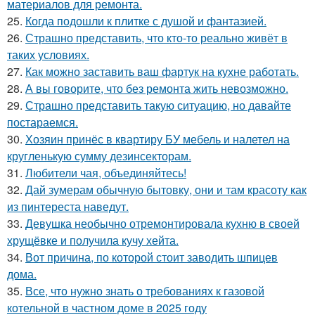
материалов для ремонта.
25.
Когда подошли к плитке с душой и фантазией.
26.
Страшно представить, что кто-то реально живёт в
таких условиях.
27.
Как можно заставить ваш фартук на кухне работать.
28.
А вы говорите, что без ремонта жить невозможно.
29.
Страшно представить такую ситуацию, но давайте
постараемся.
30.
Хозяин принёс в квартиру БУ мебель и налетел на
кругленькую сумму дезинсекторам.
31.
Любители чая, объединяйтесь!
32.
Дай зумерам обычную бытовку, они и там красоту как
из пинтереста наведут.
33.
Девушка необычно отремонтировала кухню в своей
хрущёвке и получила кучу хейта.
34.
Вот причина, по которой стоит заводить шпицев
дома.
35.
Все, что нужно знать о требованиях к газовой
котельной в частном доме в 2025 году