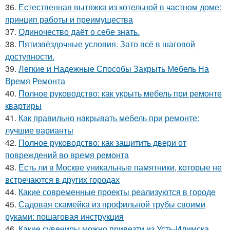
36.
Естественная вытяжка из котельной в частном доме:
принцип работы и преимущества
37.
Одиночество даёт о себе знать.
38.
Пятизвёздочные условия. Зато всё в шаговой
доступности.
39.
Легкие и Надежные Способы Закрыть Мебель На
Время Ремонта
40.
Полное руководство: как укрыть мебель при ремонте
квартиры
41.
Как правильно накрывать мебель при ремонте:
лучшие варианты
42.
Полное руководство: как защитить двери от
повреждений во время ремонта
43.
Есть ли в Москве уникальные памятники, которые не
встречаются в других городах
44.
Какие современные проекты реализуются в городе
45.
Садовая скамейка из профильной трубы своими
руками: пошаговая инструкция
46.
Какие сувениры можно привезти из Усть-Илимска