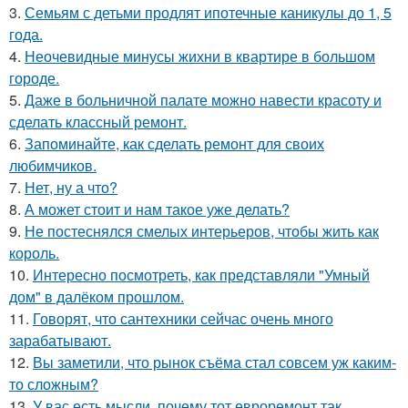
3.
Семьям с детьми продлят ипотечные каникулы до 1, 5
года.
4.
Неочевидные минусы жихни в квартире в большом
городе.
5.
Даже в больничной палате можно навести красоту и
сделать классный ремонт.
6.
Запоминайте, как сделать ремонт для своих
любимчиков.
7.
Нет, ну а что?
8.
А может стоит и нам такое уже делать?
9.
Не постеснялся смелых интерьеров, чтобы жить как
король.
10.
Интересно посмотреть, как представляли "Умный
дом" в далёком прошлом.
11.
Говорят, что сантехники сейчас очень много
зарабатывают.
12.
Вы заметили, что рынок съёма стал совсем уж каким-
то сложным?
13.
У вас есть мысли, почему тот евроремонт так