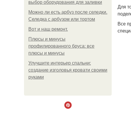
выбор оборудования для заливки
Для то
Можно ли есть арбуз после селедки.
подел
Селедка с арбузом или тортом
Все п
Boт и наш ремoнт.
специ
Плюсы и минусы
профилированного бруса: все
плюсы и минусы
Улучшите интерьер спальни:
создание изголовья кровати своими
руками