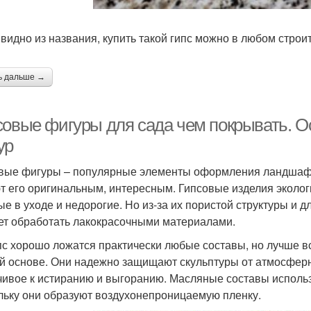
к видно из названия, купить такой гипс можно в любом стро
ь дальше →
совые фигуры для сада чем покрывать. О
ур
вые фигуры – популярные элементы оформления ландшафта
т его оригинальным, интересным. Гипсовые изделия эколо
ые в уходе и недорогие. Но из-за их пористой структуры и 
ет обработать лакокрасочными материалами.
пс хорошо ложатся практически любые составы, но лучше 
й основе. Они надежно защищают скульптуры от атмосферн
чивое к истиранию и выгоранию. Масляные составы использ
льку они образуют воздухонепроницаемую пленку.