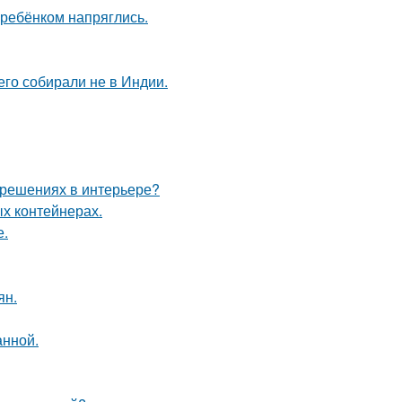
 ребёнком напряглись.
его собирали не в Индии.
 решениях в интерьере?
ых контейнерах.
е.
ян.
анной.