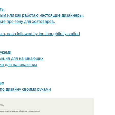
оты
ным или как работаю настоящие дизайнеры.
те про зону для хозтоваров.
zh, each followed by ten thoughtfully crafted
руками
укция для начинающих
ция для начинающих
во
 по дизайну своими руками
язь
решено при указании обратной гиперссылки.