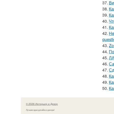
37.
Ви
38.
Ка
39.
Ка
40.
Чт
41.
Ка
42.
He
questio
43.
Zo
44.
По
45.
ЛА
46.
Са
47.
Сд
48.
Ка
49.
Ка
50.
Ка
© 2026 Интерьер и Декор
Лучшие идеи дизайна и декора!