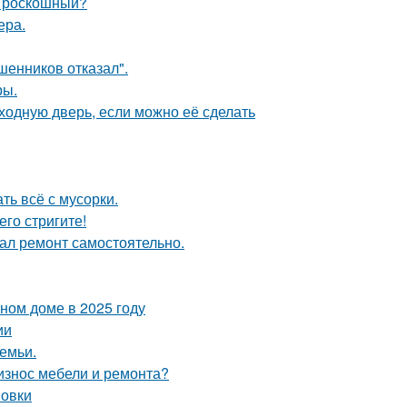
и роскошный?
ера.
шенников отказал".
ры.
ходную дверь, если можно её сделать
ть всё с мусорки.
его стригите!
елал ремонт самостоятельно.
тном доме в 2025 году
ии
емьи.
 износ мебели и ремонта?
новки