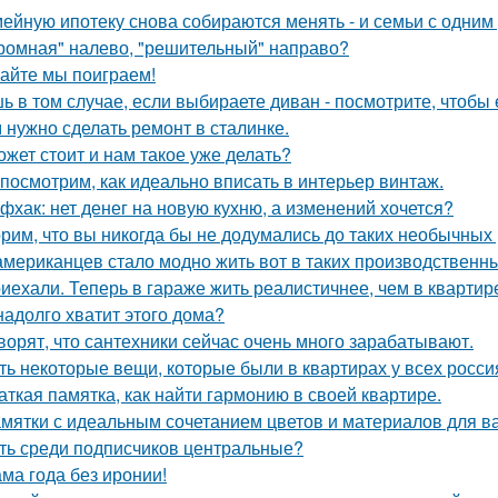
ейную ипотеку снова собираются менять - и семьи с одним
ромная" налево, "решительный" направо?
айте мы поиграем!
ь в том случае, если выбираете диван - посмотрите, чтобы 
 нужно сделать ремонт в сталинке.
ожет стоит и нам такое уже делать?
посмотрим, как идеально вписать в интерьер винтаж.
фхак: нет денег на новую кухню, а изменений хочется?
рим, что вы никогда бы не додумались до таких необычных
американцев стало модно жить вот в таких производственн
иехали. Теперь в гараже жить реалистичнее, чем в квартир
надолго хватит этого дома?
ворят, что сантехники сейчас очень много зарабатывают.
ть некоторые вещи, которые были в квартирах у всех росси
аткая памятка, как найти гармонию в своей квартире.
мятки с идеальным сочетанием цветов и материалов для в
ть среди подписчиков центральные?
ма года без иронии!