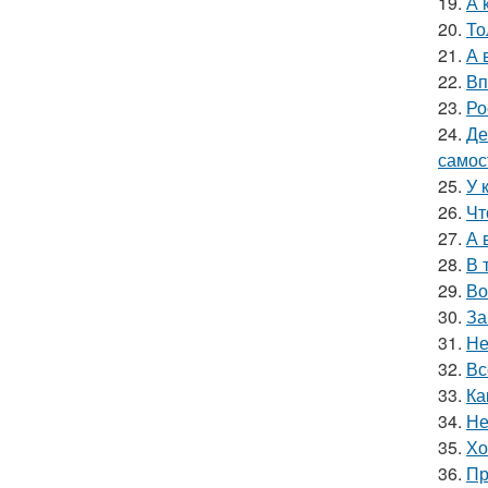
19.
А 
20.
То
21.
А 
22.
Вп
23.
Ро
24.
Де
самос
25.
У 
26.
Чт
27.
А 
28.
В 
29.
Во
30.
За
31.
Не
32.
Вс
33.
Ка
34.
Не
35.
Хо
36.
Пр