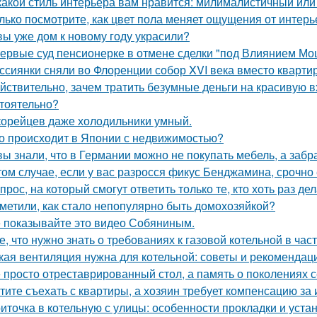
какой стиль интерьера вам нравится: милималистичный ил
лько посмотрите, как цвет пола меняет ощущения от интерь
вы уже дом к новому году украсили?
ервые суд пенсионерке в отмене сделки "под Влиянием Мо
ссиянки сняли во Флоренции собор XVI века вместо кварти
йствительно, зачем тратить безумные деньги на красивую в
тоятельно?
корейцев даже холодильники умный.
о происходит в Японии с недвижимостью?
вы знали, что в Германии можно не покупать мебель, а забра
том случае, если у вас разросся фикус Бенджамина, срочно 
прос, на который смогут ответить только те, кто хоть раз д
метили, как стало непопулярно быть домохозяйкой?
 показывайте это видео Собяниным.
е, что нужно знать о требованиях к газовой котельной в час
кая вентиляция нужна для котельной: советы и рекомендац
 просто отреставрированный стол, а память о поколениях с
тите съехать с квартиры, а хозяин требует компенсацию за
иточка в котельную с улицы: особенности прокладки и уста