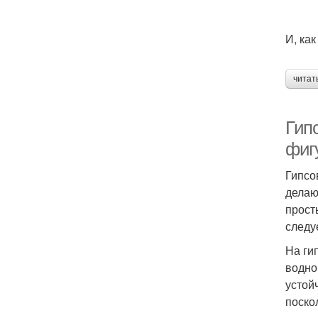
И, ка
читат
Гип
фиг
Гипсо
делаю
прост
следу
На ги
водно
устой
поско