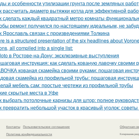
ды и особенности утилизации грунта после земляных работ
к рассчитать диаметр вытяжки котла для эффективной раб
к сделать каждый квадратный метро комнаты функциональ
обы ремонт получился по-настоящему идеальным, не забудь
к Ярославль связан с произведениями Толкина
re is a structured presentation of the six headlines about Vorone
ns, all compiled into a single list:
loto в Ростове-на-Дону: эксклюзивные выступления
шаговая инструкция: как сделать кованую лавочку своими 
ВОЧКА кованая скамейка своими руками: пошаговая инстр
довая скамейка из профильной трубы: пошаговая инструк
елай мебель сам: простые чертежи из профильной трубы
кие скрытые места в Уфе
к выбрать потолочные карнизы для штор: полное руководст
к превратить небольшой участок в красивый уголок: советы
Контакты
Пользовательское соглашение
Обратная св
Политика конфидециальности
Копирование раз