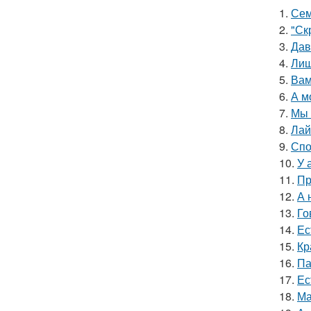
1.
Сем
2.
"Ск
3.
Дав
4.
Лиш
5.
Вам
6.
А м
7.
Мы 
8.
Лай
9.
Спо
10.
У 
11.
Пр
12.
А 
13.
Го
14.
Ес
15.
Кр
16.
Па
17.
Ес
18.
Ма