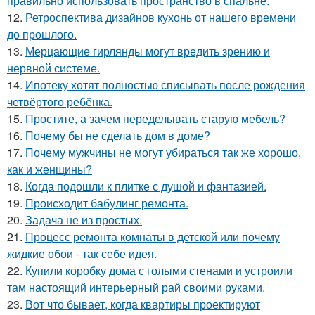
правильно использовать пространство в спальне.
12.
Ретроспектива дизайнов кухонь от нашего времени
до прошлого.
13.
Мерцающие гирлянды могут вредить зрению и
нервной системе.
14.
Ипотеку хотят полностью списывать после рождения
четвёртого ребёнка.
15.
Простите, а зачем переделывать старую мебель?
16.
Почему бы не сделать дом в доме?
17.
Почему мужчины не могут убираться так же хорошо,
как и женщины?
18.
Когда подошли к плитке с душой и фантазией.
19.
Происходит бабулинг ремонта.
20.
Задача не из простых.
21.
Процесс ремонта комнаты в детской или почему
жидкие обои - так себе идея.
22.
Купили коробку дома с голыми стенами и устроили
там настоящий интерьерный рай своими руками.
23.
Вот что бывает, когда квартиры проектируют