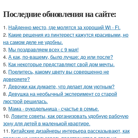
Последние обновления на сайте:
1.
Найденно место, где молятся за хороший Wi - Fi.
2.
Какие решения из пинтерест кажутся красивыми, но
на самом деле не удобны.
3.
Мы поздравляем всех с 9 мая!
4.
А как, по-вашему, было лучше: до или после?
5.
Как некоторые представляют свой дом мечты.
6.
Поелитесь, какому цвету вы совершенно не
доверяете?
7.
Девочки как думаете, что делает дом уютным?
8.
Девушка на необычный эксперимент со старой
люстрой решилась.
9.
Мама - рукодельница - счастье в семье.
10.
Ловите советы, как организовать удобную рабочую
зону для детей в маленькой квартире.
11.
Китайские дизайнеры интерьера рассказывают, как