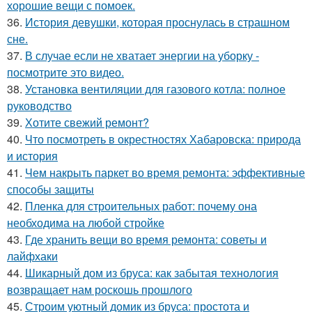
хорошие вещи с помоек.
36.
История девушки, которая проснулась в страшном
сне.
37.
В случае если не хватает энергии на уборку -
посмотрите это видео.
38.
Установка вентиляции для газового котла: полное
руководство
39.
Хотите свежий ремонт?
40.
Что посмотреть в окрестностях Хабаровска: природа
и история
41.
Чем накрыть паркет во время ремонта: эффективные
способы защиты
42.
Пленка для строительных работ: почему она
необходима на любой стройке
43.
Где хранить вещи во время ремонта: советы и
лайфхаки
44.
Шикарный дом из бруса: как забытая технология
возвращает нам роскошь прошлого
45.
Строим уютный домик из бруса: простота и