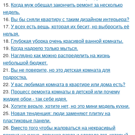
15.
Когда муж обещал закончить ремонт за несколько
недель.
16.
Вы бы сняли квартиру с таким дизайном интерьера?
17.
У всех есть вещь, которая их бесит, но выбросить её
нельзя.
18.
Глубокая уборка очень красивой ванной комнаты.
19.
Когда надоело только мыться.
20.
Наглядно как можно распределить на жизнь
небольшой бюджет.
21.
Вы не поверите, но это детская комната для
подростка.
22.
У вас любимая комната в квартире или дома есть?
23.
Процесс ремонта комнаты в детской или почему
жидкие обои - так себе идея.
24.
Хотите верьте, хотите нет, но это мини модель кухни.
25.
Новая тенденция: люди заменяют плитку на
пластиковые панели.
26.
Вместо того чтобы жаловаться на некрасивый
ремонт на кухне, девушка взяла и сделала тот, который