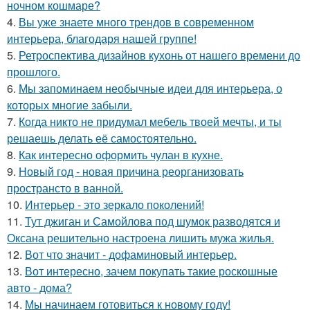
ночном кошмаре?
4.
Вы уже знаете много трендов в современном
интерьера, благодаря нашей группе!
5.
Ретроспектива дизайнов кухонь от нашего времени до
прошлого.
6.
Мы запоминаем необычные идеи для интерьера, о
которых многие забыли.
7.
Когда никто не придумал мебель твоей мечты, и ты
решаешь делать её самостоятельно.
8.
Как интересно оформить чулан в кухне.
9.
Новый год - новая причина реорганизовать
пространсто в ванной.
10.
Интерьер - это зеркало поколений!
11.
Тут джиган и Самойлова под шумок разводятся и
Оксана решительно настроена лишить мужа жилья.
12.
Вот что значит - дофаминовый интерьер.
13.
Вот интересно, зачем покупать такие роскошные
авто - дома?
14.
Мы начинаем готовиться к новому году!