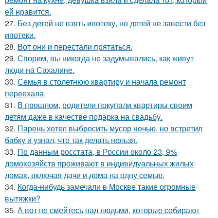
ей нравится.
27.
Без детей не взять ипотеку, но детей не завести без
ипотеки.
28.
Вот они и перестали прятаться.
29.
Спорим, вы никогда не задумывались, как живут
люди на Сахалине.
30.
Семья в столетнюю квартиру и начала ремонт
переехала.
31.
В прошлом, родители покупали квартиры своим
детям даже в качестве подарка на свадьбу.
32.
Парень хотел выбросить мусор ночью, но встретил
бабку и узнал, что так делать нельзя.
33.
По данным росстата, в России около 23, 9%
домохозяйств проживают в индивидуальных жилых
домах, включая дачи и дома на одну семью.
34.
Когда-нибудь замечали в Москве такие огромные
вытяжки?
35.
А вот не смейтесь над людьми, которые собирают