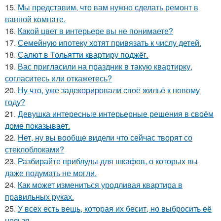
15.
Мы представим, что вам нужно сделать ремонт в
ванной комнате.
16.
Какой цвет в интерьере вы не понимаете?
17.
Семейную ипотеку хотят привязать к числу детей.
18.
Салют в Тольятти квартиру поджёг.
19.
Вас пригласили на праздник в такую квартирку,
согласитесь или откажетесь?
20.
Ну что, уже задекорировали своё жильё к новому
году?
21.
Девушка интересные интерьерные решения в своём
доме показывает.
22.
Нет, ну вы вообще видели что сейчас творят со
стеклоблоками?
23.
Разбирайте приблуды для шкафов, о которых вы
даже подумать не могли.
24.
Как может измениться уродливая квартира в
правильных руках.
25.
У всех есть вещь, которая их бесит, но выбросить её
нельзя.