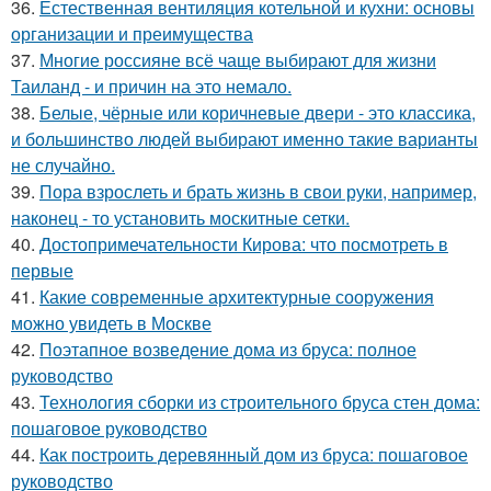
36.
Естественная вентиляция котельной и кухни: основы
организации и преимущества
37.
Многие россияне всё чаще выбирают для жизни
Таиланд - и причин на это немало.
38.
Белые, чёрные или коричневые двери - это классика,
и большинство людей выбирают именно такие варианты
не случайно.
39.
Пора взрослеть и брать жизнь в свои руки, например,
наконец - то установить москитные сетки.
40.
Достопримечательности Кирова: что посмотреть в
первые
41.
Какие современные архитектурные сооружения
можно увидеть в Москве
42.
Поэтапное возведение дома из бруса: полное
руководство
43.
Технология сборки из строительного бруса стен дома:
пошаговое руководство
44.
Как построить деревянный дом из бруса: пошаговое
руководство