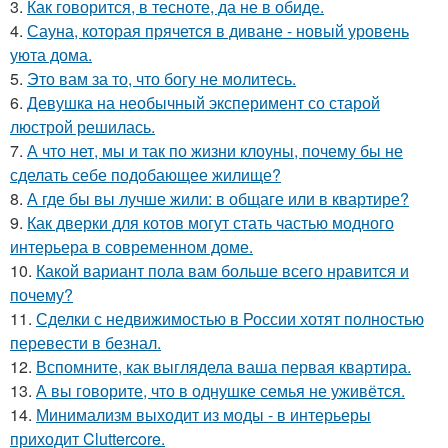
3.
Как говорится, в тесноте, да не в обиде.
4.
Сауна, которая прячется в диване - новый уровень
уюта дома.
5.
Это вам за то, что богу не молитесь.
6.
Девушка на необычный эксперимент со старой
люстрой решилась.
7.
А что нет, мы и так по жизни клоуны, почему бы не
сделать себе подобающее жилище?
8.
А где бы вы лучше жили: в общаге или в квартире?
9.
Как дверки для котов могут стать частью модного
интерьера в современном доме.
10.
Какой вариант пола вам больше всего нравится и
почему?
11.
Сделки с недвижимостью в России хотят полностью
перевести в безнал.
12.
Вспомните, как выглядела ваша первая квартира.
13.
А вы говорите, что в однушке семья не уживётся.
14.
Минимализм выходит из моды - в интерьеры
приходит Cluttercore.