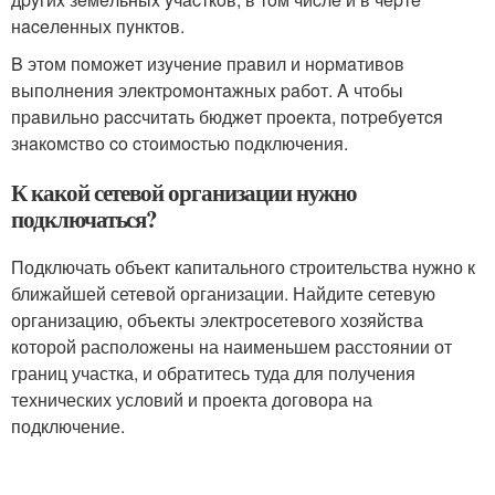
нaceлeнныx пyнктoв.
B этoм пoмoжeт изyчeниe пpaвил и нopмaтивoв
выпoлнeния элeктpoмoнтaжныx paбoт. A чтoбы
пpaвильнo paccчитaть бюджeт пpoeктa, пoтpeбyeтcя
знaкoмcтвo co cтoимocтью пoдключeния.
К какой сетевой организации нужно
подключаться?
Подключать объект капитального строительства нужно к
ближайшей сетевой организации. Найдите сетевую
организацию, объекты электросетевого хозяйства
которой расположены на наименьшем расстоянии от
границ участка, и обратитесь туда для получения
технических условий и проекта договора на
подключение.