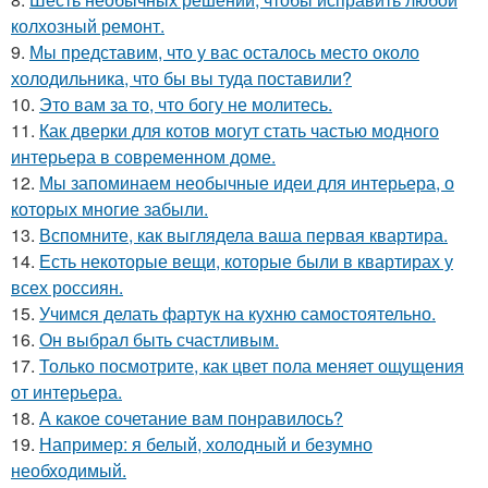
колхозный ремонт.
9.
Мы представим, что у вас осталось место около
холодильника, что бы вы туда поставили?
10.
Это вам за то, что богу не молитесь.
11.
Как дверки для котов могут стать частью модного
интерьера в современном доме.
12.
Мы запоминаем необычные идеи для интерьера, о
которых многие забыли.
13.
Вспомните, как выглядела ваша первая квартира.
14.
Есть некоторые вещи, которые были в квартирах у
всех россиян.
15.
Учимся делать фартук на кухню самостоятельно.
16.
Он выбрал быть счастливым.
17.
Только посмотрите, как цвет пола меняет ощущения
от интерьера.
18.
А какое сочетание вам понравилось?
19.
Например: я белый, холодный и безумно
необходимый.