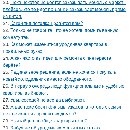
20.
Пока некоторые боятся заказывать мебель с маркет -
плейсов, кто-то идёт ва-банк и заказывает мебель прямо
из Китая.
21.
Какой тип потолка нравится вам?
22.
Только не говорите, что не хотели помыть ванную
комнату так.
23.
Как может измениться уродливая квартира в
правильных руках.
24.
А как часто вы идеи для ремонта с пинтереста
берёте?
25.
Радикальное решение, если не хочется покупать
новый холодильник вместо ободранного.
26.
В первую очередь люди функциональные и удобные
квартиры выбирают.
27.
Увы, соседей не всегда выбирают.
28.
А вас тоже бесят фильмы ужасов, в которых семья
не съезжает из проклятых домов?
29.
У китайцев вообще квартиры есть?
30.
Забудьте об уродливых москитных сетках!