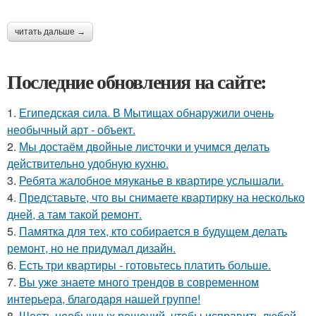
читать дальше →
Последние обновления на сайте:
1.
Египедская сила. В Мытищах обнаружили очень
необычный арт - объект.
2.
Мы достаём двойные листочки и учимся делать
действительно удобную кухню.
3.
Ребята жалобное мяуканье в квартире услышали.
4.
Представьте, что вы снимаете квартирку на несколько
дней, а там такой ремонт.
5.
Памятка для тех, кто собирается в будущем делать
ремонт, но не придумал дизайн.
6.
Есть три квартиры - готовьтесь платить больше.
7.
Вы уже знаете много трендов в современном
интерьера, благодаря нашей группе!
8.
Шесть необычных решений, чтобы исправить любой