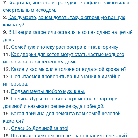
7.
Квартира, ипотека и трагедия - конфликт закончился
смертельным исходом.
8.
Как думаете, зачем делать такую огромную ванную
комнату?
9.
В Швеции запретили оставлять кошек одних на целый
день.
10.
Семейную ипотеку распространят на вторичку.
11.
Как дверки для котов могут стать частью модного
интерьера в современном доме.
12.
Какие у вас мысли в голове от вида этой кровати?
13.
Попытаемся проверить ваши знания в дизайне
интерьера.
14.
Подвал мечты любого мужчины.
15.
Полина Лурье готовится к ремонту в квартире
долиной и называет решение суда победой.
16.
Какая причина для ремонта вам самой нелепой
кажется?
17.
Спасибо Долиной за это!
18.
Шпаргалка для тех, кто не знает правил сочетаний