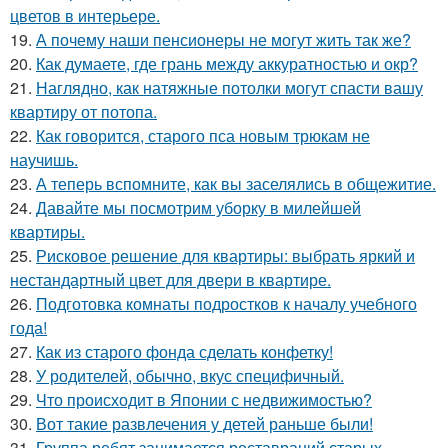
цветов в интерьере.
19.
А почему наши пенсионеры не могут жить так же?
20.
Как думаете, где грань между аккуратностью и окр?
21.
Наглядно, как натяжные потолки могут спасти вашу
квартиру от потопа.
22.
Как говорится, старого пса новым трюкам не
научишь.
23.
А теперь вспомните, как вы заселялись в общежитие.
24.
Давайте мы посмотрим уборку в милейшей
квартиры.
25.
Рисковое решение для квартиры: выбрать яркий и
нестандартный цвет для двери в квартире.
26.
Подготовка комнаты подростков к началу учебного
года!
27.
Как из старого фонда сделать конфетку!
28.
У родителей, обычно, вкус специфичный.
29.
Что происходит в Японии с недвижимостью?
30.
Вот такие развлечения у детей раньше были!
31.
Группа ребят занимается реставраций старых