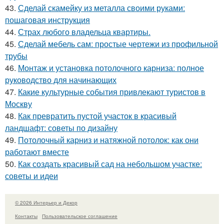
43.
Сделай скамейку из металла своими руками:
пошаговая инструкция
44.
Страх любого владельца квартиры.
45.
Сделай мебель сам: простые чертежи из профильной
трубы
46.
Монтаж и установка потолочного карниза: полное
руководство для начинающих
47.
Какие культурные события привлекают туристов в
Москву
48.
Как превратить пустой участок в красивый
ландшафт: советы по дизайну
49.
Потолочный карниз и натяжной потолок: как они
работают вместе
50.
Как создать красивый сад на небольшом участке:
советы и идеи
© 2026 Интерьер и Декор
Контакты
Пользовательское соглашение