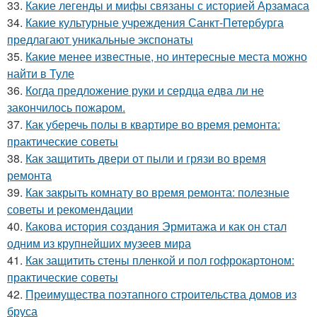
33.
Какие легенды и мифы связаны с историей Арзамаса
34.
Какие культурные учреждения Санкт-Петербурга
предлагают уникальные экспонаты
35.
Какие менее известные, но интересные места можно
найти в Туле
36.
Когда предложение руки и сердца едва ли не
закончилось пожаром.
37.
Как уберечь полы в квартире во время ремонта:
практические советы
38.
Как защитить двери от пыли и грязи во время
ремонта
39.
Как закрыть комнату во время ремонта: полезные
советы и рекомендации
40.
Какова история создания Эрмитажа и как он стал
одним из крупнейших музеев мира
41.
Как защитить стены пленкой и пол гофрокартоном:
практические советы
42.
Преимущества поэтапного строительства домов из
бруса