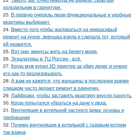
холодильник в гарнитуре.
23.
В первую очередь люди функциональные и удобные
квартиры выбирают.
24.
Вместо того чтобы жаловаться на некрасивый
ремонт на кухне, девушка взяла и сделала тот, который
ей нравится.
25.
Вот они, минусы жить на берегу моря.
26.
Эскалаторы в ТЦ России - всё.
27.
Когда муж купил 3D принтер за уйму денег и нужно
его как-то реализовывать.
28.
А вам не кажется, что женщины в последнее время
слишком часто делают ремонт в одиночку.
29.
Лайфхаки, чтобы заставить квартиру вкусно пахнуть.
30.
Когда попытался убраться на даче у деда.
31.
Вентиляция в котельной частного дома: основы и
требования
32.
Почему вентиляция в котельной с газовым котлом
так важна