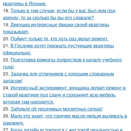
квартиры в Японии.
18.
Только в том случае, если бы у вас был дом под
аренду, то за сколько бы вы его сдавали?
19.
Девушка интересные фишки своей квартиры
показывает.
20.
Поймут только те, кто хоть раз делал ремонт.
21.
В Госдуме хотят признать пустующие квартиры
официально.
22.
Подготовка комнаты подростков к началу учебного
года!
23.
Задачка для отличников с хорошим словарным
запасом!
24.
Интересный эксперимент: женщина делает ремонт в
старой квартире под сдачу и сохраняет всю мебель,
которая там находится.
25.
Забудьте об уродливых москитных сетках!
26.
Мало кто знает, что горячее масло нельзя выливать в
раковину.
27.
Когда дизайн встретился с жестокой реальностью и