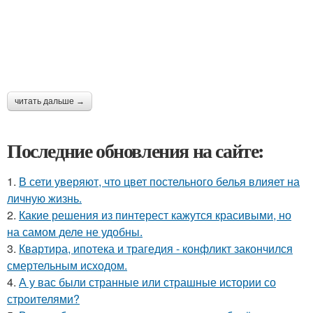
читать дальше →
Последние обновления на сайте:
1.
В сети уверяют, что цвет постельного белья влияет на
личную жизнь.
2.
Какие решения из пинтерест кажутся красивыми, но
на самом деле не удобны.
3.
Квартира, ипотека и трагедия - конфликт закончился
смертельным исходом.
4.
А у вас были странные или страшные истории со
строителями?