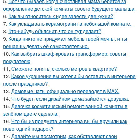
5.
Вот что бывает, когда счастливая мама берётся за
оформление детской комнаты своего будущего малыша.
6.
Как вы относитесь к идее завести две кухни?
7.
Как укладывать керамогранит в небольшой комнате.
8.
Кто-нибудь объяснит, что он тут делает?
9.
Когда никто не придумал мебель твоей мечты, и ты
решаешь делать её самостоятельно.
10.
Как выбрать шкаф-кровать трансформер: советы
покупателю
11.
Сможете понять, сколько метров в квартире?
12.
Какое украшение вы хотели бы оставить в интерьере
после праздников?
13.
Домовые чаты официально переводят в MAX.
14.
Что будет, если дизайном дома займётся девушка.
15.
Девочка косметический ремонт ванной комнаты в
зелёном цвете сделала.
16.
Что бы из предмета интерьера вы бы вручили как
новогодний подарок?
17.
Давайте мы посмотрим, как обставляют свои