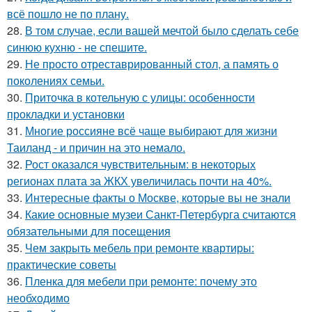
всё пошло не по плану.
28.
В том случае, если вашей мечтой было сделать себе
синюю кухню - не спешите.
29.
Не просто отреставрированный стол, а память о
поколениях семьи.
30.
Приточка в котельную с улицы: особенности
прокладки и установки
31.
Многие россияне всё чаще выбирают для жизни
Таиланд - и причин на это немало.
32.
Рост оказался чувствительным: в некоторых
регионах плата за ЖКХ увеличилась почти на 40%.
33.
Интересные факты о Москве, которые вы не знали
34.
Какие основные музеи Санкт-Петербурга считаются
обязательными для посещения
35.
Чем закрыть мебель при ремонте квартиры:
практические советы
36.
Пленка для мебели при ремонте: почему это
необходимо