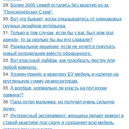
29.
Более 3000 семей остались без квартир из-за
"Пенсионерских Схем".
30.
Вот что бывает, когда отказываетесь от одинаковых
скучных дизайнов интерьера.
31.
Только в том случае, если бы у вас был дом под
аренду, то за сколько бы вы его сдавали?
32.
Радикальное решение, если не хочется покупать
новый холодильник вместо ободранного.
33.
Вот классный лайфак, как подобрать люстру для
любой комнаты.
34.
Хозяин принёс в квартиру БУ мебель и налетел на
кругленькую сумму дезинсекторам.
35.
А вообще, нормально ли класть на пол кухни
ламинат?
36.
Папа хотел мальчика, но получил очень сильную
дочку.
37.
Интересный эксперимент: женщина делает ремонт в
старой квартире под сдачу и сохраняет всю мебель,