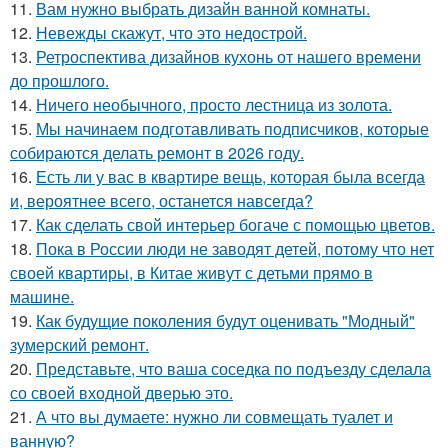
11.
Вам нужно выбрать дизайн ванной комнаты.
12.
Невежды скажут, что это недострой.
13.
Ретроспектива дизайнов кухонь от нашего времени
до прошлого.
14.
Ничего необычного, просто лестница из золота.
15.
Мы начинаем подготавливать подписчиков, которые
собираются делать ремонт в 2026 году.
16.
Есть ли у вас в квартире вещь, которая была всегда
и, вероятнее всего, останется навсегда?
17.
Как сделать свой интерьер богаче с помощью цветов.
18.
Пока в России люди не заводят детей, потому что нет
своей квартиры, в Китае живут с детьми прямо в
машине.
19.
Как будущие поколения будут оценивать "Модный"
зумерский ремонт.
20.
Представьте, что ваша соседка по подъезду сделала
со своей входной дверью это.
21.
А что вы думаете: нужно ли совмещать туалет и
ванную?