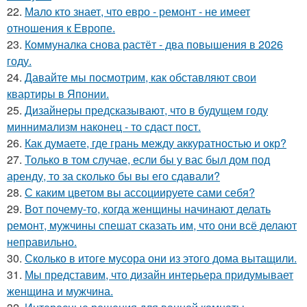
22.
Мало кто знает, что евро - ремонт - не имеет
отношения к Европе.
23.
Коммуналка снова растёт - два повышения в 2026
году.
24.
Давайте мы посмотрим, как обставляют свои
квартиры в Японии.
25.
Дизайнеры предсказывают, что в будущем году
миннимализм наконец - то сдаст пост.
26.
Как думаете, где грань между аккуратностью и окр?
27.
Только в том случае, если бы у вас был дом под
аренду, то за сколько бы вы его сдавали?
28.
С каким цветом вы ассоциируете сами себя?
29.
Вот почему-то, когда женщины начинают делать
ремонт, мужчины спешат сказать им, что они всё делают
неправильно.
30.
Сколько в итоге мусора они из этого дома вытащили.
31.
Мы представим, что дизайн интерьера придумывает
женщина и мужчина.