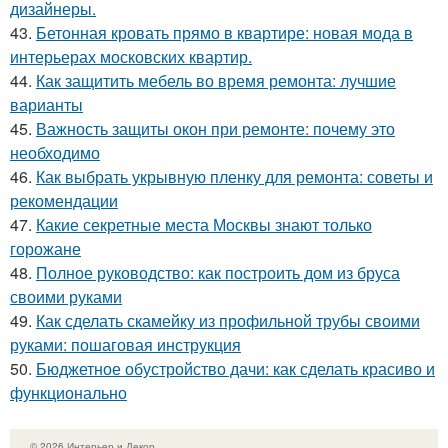
дизайнеры.
43.
Бетонная кровать прямо в квартире: новая мода в
интерьерах московских квартир.
44.
Как защитить мебель во время ремонта: лучшие
варианты
45.
Важность защиты окон при ремонте: почему это
необходимо
46.
Как выбрать укрывную пленку для ремонта: советы и
рекомендации
47.
Какие секретные места Москвы знают только
горожане
48.
Полное руководство: как построить дом из бруса
своими руками
49.
Как сделать скамейку из профильной трубы своими
руками: пошаговая инструкция
50.
Бюджетное обустройство дачи: как сделать красиво и
функционально
© 2026 Интерьер и Декор