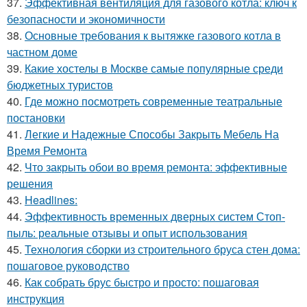
37.
Эффективная вентиляция для газового котла: ключ к
безопасности и экономичности
38.
Основные требования к вытяжке газового котла в
частном доме
39.
Какие хостелы в Москве самые популярные среди
бюджетных туристов
40.
Где можно посмотреть современные театральные
постановки
41.
Легкие и Надежные Способы Закрыть Мебель На
Время Ремонта
42.
Что закрыть обои во время ремонта: эффективные
решения
43.
Headlines:
44.
Эффективность временных дверных систем Стоп-
пыль: реальные отзывы и опыт использования
45.
Технология сборки из строительного бруса стен дома:
пошаговое руководство
46.
Как собрать брус быстро и просто: пошаговая
инструкция