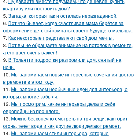
4.
Ну давайте вместе подумаем, что дешевле: купить
квартиру или построить дом?
5.
Загадка, которая так и осталась неразгаданной.
6.
Вот что бывает, когда счастливая мама берётся за
оформление детской комнаты своего будущего малыша.
7.
Как некоторые представляют свой дом мечты.
8.
Вот вы не обращаете внимание на потолок в ремонте,
а его цвет очень важен!
9.
В Тольятти подростки разгромили дом, снятый на
ночь.
10.
Мы запоминаем новые интересные сочетания цветов
в ремонте в этом году.
11.
Мы запоминаем необычные идеи для интерьера, о
которых многие забыли.
12.
Мы посмотрим, какие интерьеры делали себе
европейцы из прошлого.
13.
Можно бесконечно смотреть на три вещи: как горит
огонь, течёт вода и как другие люди делают ремонт.
14.
Мы запоминаем стили интерьера, которые