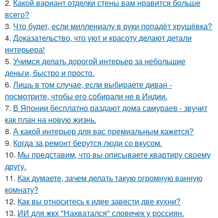
2.
Какой вариант отделки стены вам нравится больше
всего?
3.
Что будет, если миллениалу в руки попадёт хрущёвка?
4.
Доказательство, что уют и красоту делают детали
интерьера!
5.
Учимся делать дорогой интерьер за небольшие
деньги, быстро и просто.
6.
Лишь в том случае, если выбираете диван -
посмотрите, чтобы его собирали не в Индии.
7.
В Японии бесплатно раздают дома самураев - звучит
как план на новую жизнь.
8.
А какой интерьер для вас премиальным кажется?
9.
Когда за ремонт берутся люди со вкусом.
10.
Мы представим, что вы описываете квартиру своему
другу.
11.
Как думаете, зачем делать такую огромную ванную
комнату?
12.
Как вы относитесь к идее завести две кухни?
13.
ИИ для жкх "Нахватался" словечек у россиян.