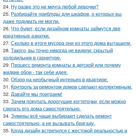
24.
Ну разве это не мечта любой девочки?
25.
Разбирайте приблуды для шкафов, о которых вы
даже подумать не могли.
26.
Что будет, если дизайном комнаты займутся две
креативные азиатки.
27.
Сколько в итоге мусора они из этого дома вытащили.
28.
Такого, вы точно никогда не видели: скрытый
холодильник в гарнитуре.
29.
Процесс ремонта комнаты в детской или почему
жидкие обои - так себе идея.
30.
Обзор на необычный интерьер в квартире.
31.
Контроль за ремонтом домов сделают коллективным.
32.
Давайте мы поиграем!
33.
Зачем покупать дорогущие когтеточки, если можно
сделать его дома самостоятельно.
34.
Зумеры всё чаще выбирают сделать ремонт
самостоятельно, а не вызывать бригаду.
35.
Когда дизайн встретился с жестокой реальностью и