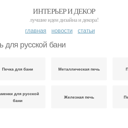
ИНТЕРЬЕР И ДЕКОР
лучшие идеи дизайна и декора!
главная
новости
статьи
ь для русской бани
Печка для бани
Металлическая печь
П
аменки для русской
Железная печь
П
бани
Сварная печь
Печь для сауны