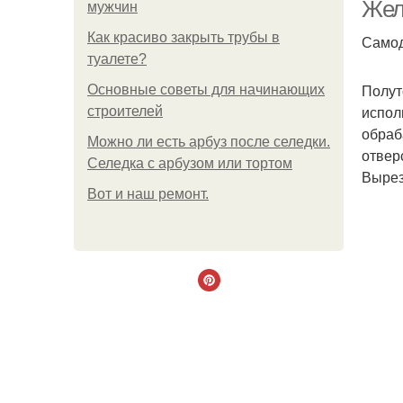
Жел
мужчин
Как красиво закрыть трубы в
Самод
туалете?
Це
Полут
Основные советы для начинающих
испол
строителей
обраб
Можно ли есть арбуз после селедки.
отвер
Селедка с арбузом или тортом
Вырез
Boт и наш ремoнт.