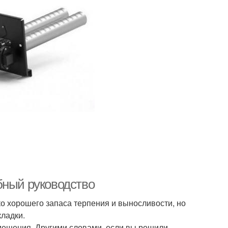
бный руководство
о хорошего запаса терпения и выносливости, но
кладки.
мещения. Другими словами, если вы решили