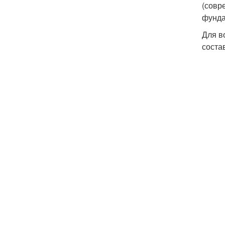
(совр
фунда
Для в
соста