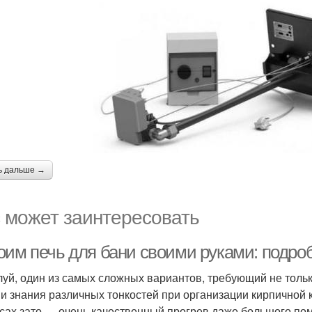
ь дальше →
 может заинтересовать
оим печь для бани своими руками: подро
уй, один из самых сложных вариантов, требующий не тольк
 и знания различных тонкостей при организации кирпичной 
сах зато — очень качественный прогрев даже большого по