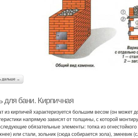
ь дальше →
ь для бани. Кирпичная
ат из кирпичей характеризуется большим весом (он может до
теристики напрямую зависят от толщины, с которой монтиру
 следующие обязательные элементы: топка из огнестойкого к
жнее) или стали, зольник (сюда собирается зола), змеевик 