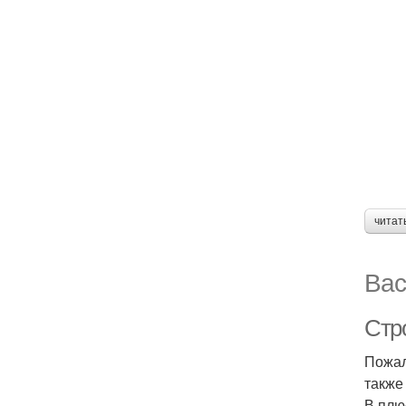
читат
Вас
Стр
Пожал
также
В плю