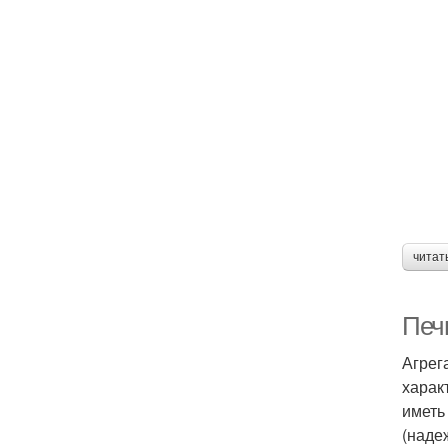
читат
Печ
Агрег
харак
иметь
(наде