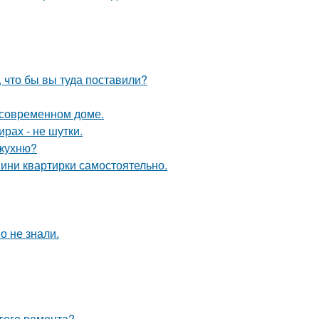
, что бы вы туда поставили?
в современном доме.
рах - не шутки.
 кухню?
мини квартирки самостоятельно.
о не знали.
лгого ремонта?