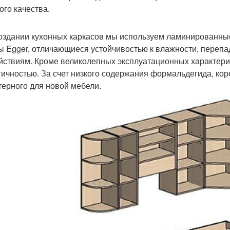
ого качества.
оздании кухонных каркасов мы используем ламинированн
 Egger, отличающиеся устойчивостью к влажности, переп
йствиям. Кроме великолепных эксплуатационных характерис
гичностью. За счет низкого содержания формальдегида, кор
терного для новой мебели.