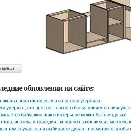
ь дальше →
ледние обновления на сайте:
очкова снова фотосессию в постели устроила.
ети уверяют, что цвет постельного белья влияет на личную ж
зывается бабушкин шик в интерьере может быть модным!
ртира, ипотека и трагедия - конфликт закончился смертель
ь в том случае, если выбираете диван - посмотрите, чтобы 