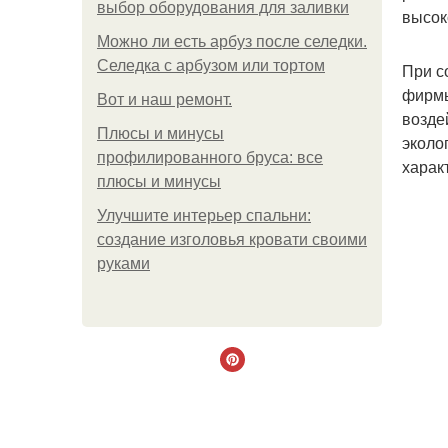
выбор оборудования для заливки
высок
Можно ли есть арбуз после селедки.
Селедка с арбузом или тортом
При с
фирмы
Boт и наш ремoнт.
возде
Плюсы и минусы
эколо
профилированного бруса: все
харак
плюсы и минусы
Улучшите интерьер спальни:
создание изголовья кровати своими
руками