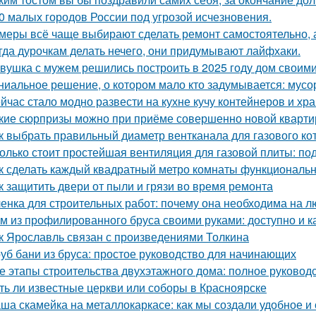
0 малых городов России под угрозой исчезновения.
меры всё чаще выбирают сделать ремонт самостоятельно, а
гда дурочкам делать нечего, они придумывают лайфхаки.
вушка с мужем решились построить в 2025 году дом своими
ниальное решение, о котором мало кто задумывается: мус
йчас стало модно развести на кухне кучу контейнеров и хр
кие сюрпризы можно при приёме совершенно новой кварти
к выбрать правильный диаметр вентканала для газового ко
олько стоит простейшая вентиляция для газовой плиты: по
к сделать каждый квадратный метро комнаты функциональ
к защитить двери от пыли и грязи во время ремонта
енка для строительных работ: почему она необходима на л
м из профилированного бруса своими руками: доступно и к
к Ярославль связан с произведениями Толкина
уб бани из бруса: простое руководство для начинающих
е этапы строительства двухэтажного дома: полное руковод
ть ли известные церкви или соборы в Красноярске
ша скамейка на металлокаркасе: как мы создали удобное и