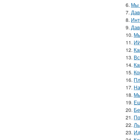
6.
Мы 
7.
Дав
8.
Инт
9.
Дав
10.
Мы
11.
ИИ
12.
Ка
13.
Вс
14.
Ка
15.
Ко
16.
Пл
17.
На
18.
Мы
19.
Ещ
20.
Бе
21.
По
22.
Ль
23.
Ид
24.
Ка