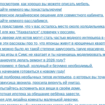
посмотрим, как хорошо вы можете описать мебель.
айте немного мы понастальгируем!
ересное дизайнерское решение для совместного кабинета.
айте немного расслабимся.
 представим, что у вас осталось место около холодильника
 для жкх "Нахватался" словечек у россиян.
к дверки для котов могут стать частью модного интерьера 
е эти рассказы про то, что японцы живут в крошечных кварти
к можно было до такой степени замусорить такую красивую
гда игры в Симс не хватает и ты начинаешь моделировать 
анируете делать ремонт в 2026 году?
пример: я белый, холодный и безумно необходимый.
 начинаем готовиться к новому году!
ё подборка необычных типов интерьера, о которых вы точн
звкусица звонила, просила вернуть ей унитаз.
пытайтесь вспомнить все вещи в своём доме.
готная ипотека за обещание ребёнка завести.
ея для дизайна комнаты маленькой девочки.
ким тостом вы бы поздравили самих себя, за окончание до