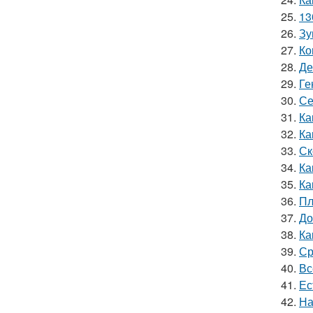
25.
13
26.
Зу
27.
Ко
28.
Де
29.
Ге
30.
Се
31.
Ка
32.
Ка
33.
Ск
34.
Ка
35.
Ка
36.
Пл
37.
До
38.
Ка
39.
Ср
40.
Вс
41.
Ес
42.
На