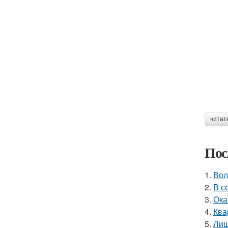
читат
Пос
1.
Вол
2.
В с
3.
Ока
4.
Ква
5.
Лиш