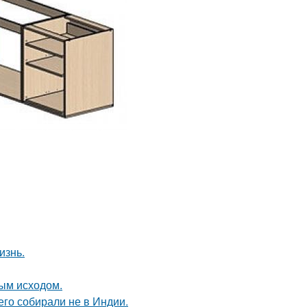
изнь.
ным исходом.
его собирали не в Индии.