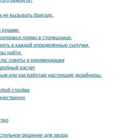
 не вызывать бригаду.
 руками.
оропровод прямо в столешнице.
анить в каждой определённые сыпучки.
ры найти.
тла: советы и рекомендации
дробный расчет
ным или как работаю настоящие дизайнеры.
юбой стройке
ачественно
ство
 стильное решение для двора