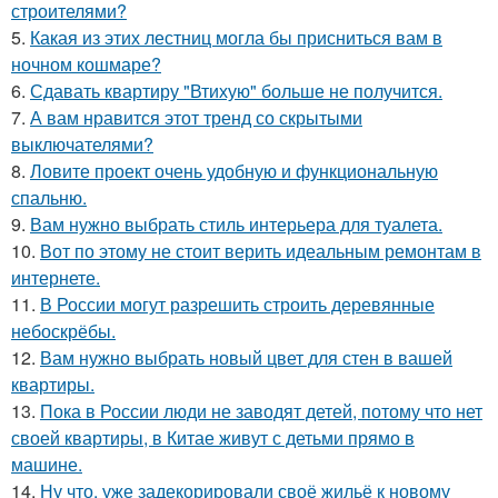
строителями?
5.
Какая из этих лестниц могла бы присниться вам в
ночном кошмаре?
6.
Сдавать квартиру "Втихую" больше не получится.
7.
А вам нравится этот тренд со скрытыми
выключателями?
8.
Ловите проект очень удобную и функциональную
спальню.
9.
Вам нужно выбрать стиль интерьера для туалета.
10.
Вот по этому не стоит верить идеальным ремонтам в
интернете.
11.
В России могут разрешить строить деревянные
небоскрёбы.
12.
Вам нужно выбрать новый цвет для стен в вашей
квартиры.
13.
Пока в России люди не заводят детей, потому что нет
своей квартиры, в Китае живут с детьми прямо в
машине.
14.
Ну что, уже задекорировали своё жильё к новому