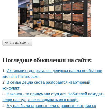
читать дальше →
Последние обновления на сайте:
1.
Ихвильнихт допрыгался: девушка нашла необычное
жильё в Пятигорске.
2.
В семье децла снова разгорается квартирный
конфликт.
3.
Наконец - то придумали стул для любителей покидать
вещи на стул, а не складывать их в шкаф.
4.
А у вас были странные или страшные истории со