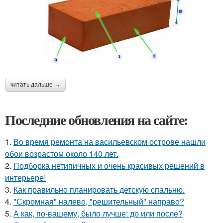
читать дальше →
Последние обновления на сайте:
1.
Во время ремонта на васильевском острове нашли
обои возрастом около 140 лет.
2.
Подборка нетипичных и очень красивых решений в
интерьере!
3.
Как правильно планировать детскую спальню.
4.
"Скромная" налево, "решительный" направо?
5.
А как, по-вашему, было лучше: до или после?