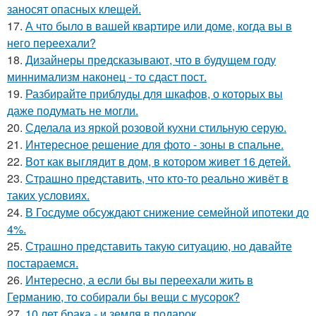
заносят опасных клещей.
17.
А что было в вашей квартире или доме, когда вы в
него переехали?
18.
Дизайнеры предсказывают, что в будущем году
миннимализм наконец - то сдаст пост.
19.
Разбирайте приблуды для шкафов, о которых вы
даже подумать не могли.
20.
Сделала из яркой розовой кухни стильную серую.
21.
Интересное решение для фото - зоны в спальне.
22.
Вот как выглядит в дом, в котором живет 16 детей.
23.
Страшно представить, что кто-то реально живёт в
таких условиях.
24.
В Госдуме обсуждают снижение семейной ипотеки до
4%.
25.
Страшно представить такую ситуацию, но давайте
постараемся.
26.
Интересно, а если бы вы переехали жить в
Германию, то собирали бы вещи с мусорок?
27.
10 лет брака - и земля в подарок.