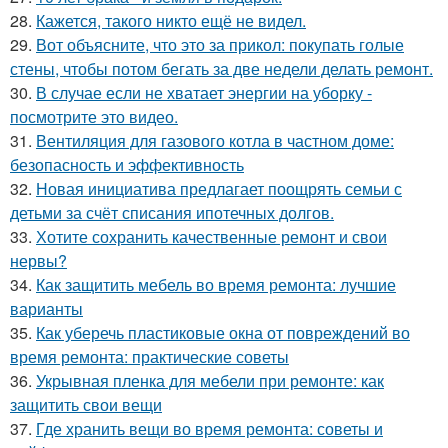
28.
Кажется, такого никто ещё не видел.
29.
Вот объясните, что это за прикол: покупать голые
стены, чтобы потом бегать за две недели делать ремонт.
30.
В случае если не хватает энергии на уборку -
посмотрите это видео.
31.
Вентиляция для газового котла в частном доме:
безопасность и эффективность
32.
Новая инициатива предлагает поощрять семьи с
детьми за счёт списания ипотечных долгов.
33.
Хотите сохранить качественные ремонт и свои
нервы?
34.
Как защитить мебель во время ремонта: лучшие
варианты
35.
Как уберечь пластиковые окна от повреждений во
время ремонта: практические советы
36.
Укрывная пленка для мебели при ремонте: как
защитить свои вещи
37.
Где хранить вещи во время ремонта: советы и