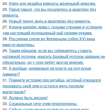
24.
Идея для дизайна комнаты маленькой девочки.
25.
Представьте, что вы поселились в квартиру без
ремонта.
26.
Новый тренд: жить в квартирах без ремонта.
27.
Купили коробку дома с голыми стенами и устроили
там настоящий интерьерный рай своими руками.
28.
Россиянки сняли во Флоренции собор XVI века
вместо квартиры.
29.
Таким образом, если вы собираетесь ставить
натяжной потолок, красить базовый потолок заранее не
обязательно, но у этих ребят другое мнение.
30.
А вообще, нормально ли класть на пол кухни
ламинат?
31.
Помните историю про китайца, который отказался
продавать свой дом и остался жить посреди
магистрали?
32.
Должно быть весело!
33.
Социальные сети этим переполнены.
34.
Сейчас стало модно развести на кухне кучу