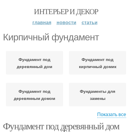
ИНТЕРЬЕР И ДЕКОР
главная
новости
статьи
Кирпичный фундамент
Фундамент под
Фундамент под
деревянный дом
кирпичный домик
Фундамент под
Фундаменты для
деревянным домом
замены
Показать все
Фундамент под деревянный дом
Фундамент под
Фундамент под
срубовой дом
деревянный сруб