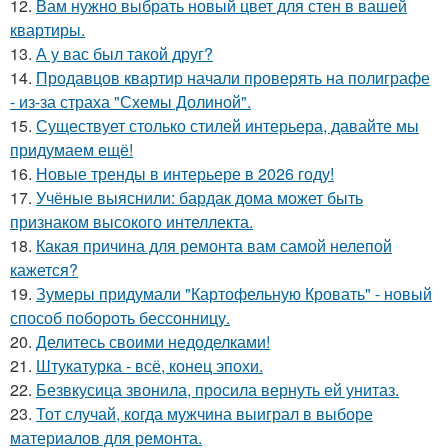
12.
Вам нужно выбрать новый цвет для стен в вашей
квартиры.
13.
А у вас был такой друг?
14.
Продавцов квартир начали проверять на полиграфе
- из-за страха "Схемы Долиной".
15.
Существует столько стилей интерьера, давайте мы
придумаем ещё!
16.
Новые тренды в интерьере в 2026 году!
17.
Учёные выяснили: бардак дома может быть
признаком высокого интеллекта.
18.
Какая причина для ремонта вам самой нелепой
кажется?
19.
Зумеры придумали "Картофельную Кровать" - новый
способ побороть бессонницу.
20.
Делитесь своими недоделками!
21.
Штукатурка - всё, конец эпохи.
22.
Безвкусица звонила, просила вернуть ей унитаз.
23.
Тот случай, когда мужчина выиграл в выборе
материалов для ремонта.