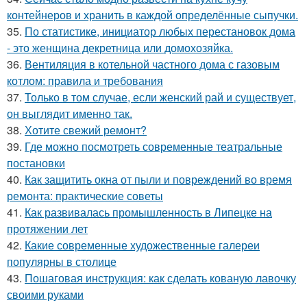
контейнеров и хранить в каждой определённые сыпучки.
35.
По статистике, инициатор любых перестановок дома
- это женщина декретница или домохозяйка.
36.
Вентиляция в котельной частного дома с газовым
котлом: правила и требования
37.
Только в том случае, если женский рай и существует,
он выглядит именно так.
38.
Хотите свежий ремонт?
39.
Где можно посмотреть современные театральные
постановки
40.
Как защитить окна от пыли и повреждений во время
ремонта: практические советы
41.
Как развивалась промышленность в Липецке на
протяжении лет
42.
Какие современные художественные галереи
популярны в столице
43.
Пошаговая инструкция: как сделать кованую лавочку
своими руками