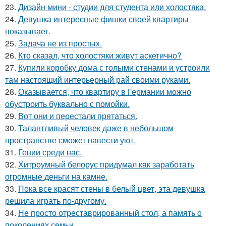
23.
Дизайн мини - студии для студента или холостяка.
24.
Девушка интересные фишки своей квартиры
показывает.
25.
Задача не из простых.
26.
Кто сказал, что холостяки живут аскетично?
27.
Купили коробку дома с голыми стенами и устроили
там настоящий интерьерный рай своими руками.
28.
Оказывается, что квартиру в Германии можно
обустроить буквально с помойки.
29.
Вот они и перестали прятаться.
30.
Талантливый человек даже в небольшом
пространстве сможет навести уют.
31.
Гении среди нас.
32.
Хитроумный белорус придумал как заработать
огромные деньги на камне.
33.
Пока все красят стены в белый цвет, эта девушка
решила играть по-другому.
34.
Не просто отреставрированный стол, а память о
поколениях семьи.