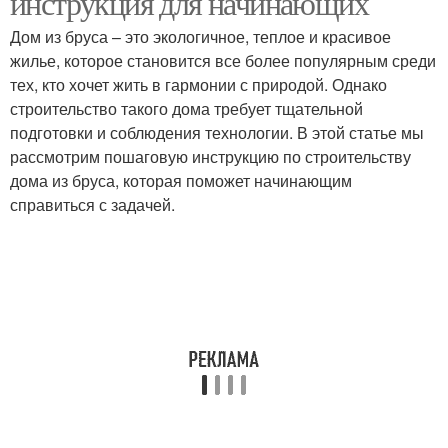
инструкция для начинающих
Дом из бруса – это экологичное, теплое и красивое
жилье, которое становится все более популярным среди
Фундамент под
Фундамент под
тех, кто хочет жить в гармонии с природой. Однако
срубовой дом
деревянный сруб
строительство такого дома требует тщательной
подготовки и соблюдения технологии. В этой статье мы
рассмотрим пошаговую инструкцию по строительству
дома из бруса, которая поможет начинающим
Фундамент под сруб
Бетон для фундамента
справиться с задачей.