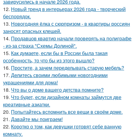
завирусились в начале 2026 года.
12.
Новый тренд в интерьерах 2026 года - творческий
беспорядок.
13.
Новогодняя ёлка с сюрпризом - в квартиры россиян
заносят опасных клещей.
14.
Продавцов квартир начали проверять на полиграфе
- из-за страха "Схемы Долиной".
15.
Как думаете, если бы в России была такая
особенность, то что бы из этого вышло?
16.
Простите, а зачем переделывать старую мебель?
17.
Делитесь своими любимыми новогодними
украшениями для дома!
18.
Что вы о доме вашего детства помните?
19.
Что будет, если дизайном комнаты займутся две
креативные азиатки.
20.
Попытайтесь вспомнить все вещи в своём доме.
21.
Давайте мы поиграем!
22.
Коротко о том, как девушки готовят себе ванную
комнату.