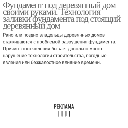
Фундамент под деревянный дом
Фундамент под
Фундаменты для
своими руками. Технология
деревянным домом
замены
заливки фундамента под стоящий
деревянный дом
Фундамент под
Рано или поздно владельцы деревянных домов
Свайный фундамент
срубовой дом
сталкиваются с проблемой разрушения фундамента.
Причин этого явления бывает довольно много:
нарушение технологии строительства, погодные
явления или безжалостное влияние времени.
Фундамент под сруб
Сруб на винтовые сваи
Бетон для фундамента