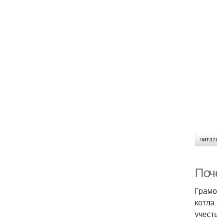
читат
Поч
Грамо
котла
учест