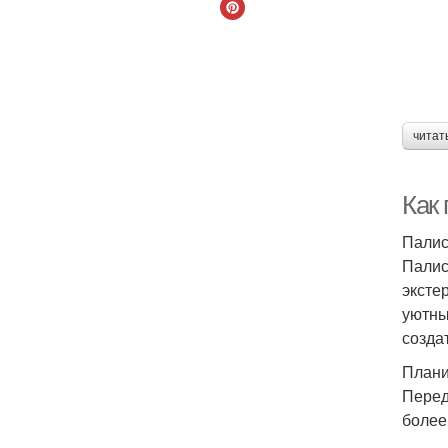
читат
Как
Палис
Палис
эксте
уютны
созда
Плани
Перед
более