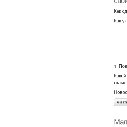
сво
Как с
Как у
1. По
Какой
скаме
Ново
читат
Мал