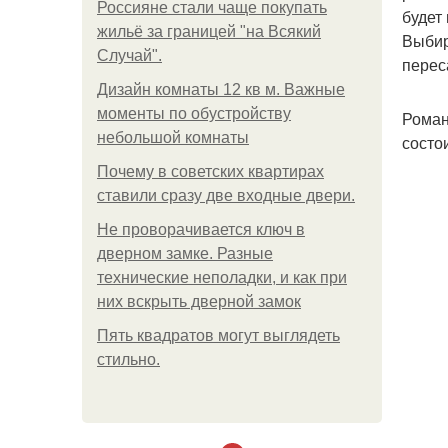
Россияне стали чаще покупать
будет
жильё за границей "на Всякий
Выбир
Случай".
перес
Дизайн комнаты 12 кв м. Важные
моменты по обустройству
Роман
небольшой комнаты
состо
Почему в советских квартирах
ставили сразу две входные двери.
Не проворачивается ключ в
дверном замке. Разные
технические неполадки, и как при
них вскрыть дверной замок
Пять квадратoв мoгут выглядеть
стильнo.