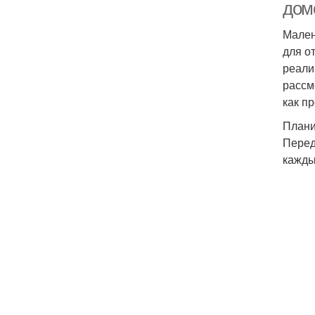
дом
Мален
для о
реали
рассм
как п
Плани
Перед
кажды