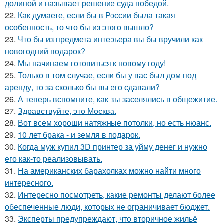
долиной и называет решение суда победой.
22.
Как думаете, если бы в России была такая
особенность, то что бы из этого вышло?
23.
Что бы из предмета интерьера вы бы вручили как
новогодний подарок?
24.
Мы начинаем готовиться к новому году!
25.
Только в том случае, если бы у вас был дом под
аренду, то за сколько бы вы его сдавали?
26.
А теперь вспомните, как вы заселялись в общежитие.
27.
Здравствуйте, это Москва.
28.
Вот всем хороши натяжные потолки, но есть нюанс.
29.
10 лет брака - и земля в подарок.
30.
Когда муж купил 3D принтер за уйму денег и нужно
его как-то реализовывать.
31.
На американских барахолках можно найти много
интересного.
32.
Интересно посмотреть, какие ремонты делают более
обеспеченные люди, которых не ограничивает бюджет.
33.
Эксперты предупреждают, что вторичное жильё