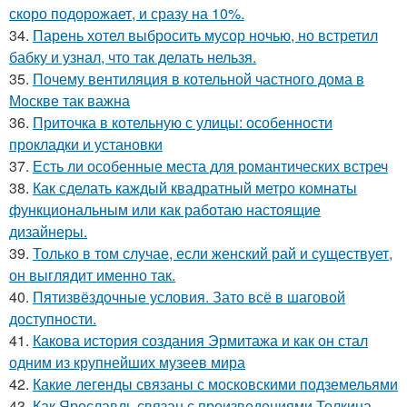
скоро подорожает, и сразу на 10%.
34.
Парень хотел выбросить мусор ночью, но встретил
бабку и узнал, что так делать нельзя.
35.
Почему вентиляция в котельной частного дома в
Москве так важна
36.
Приточка в котельную с улицы: особенности
прокладки и установки
37.
Есть ли особенные места для романтических встреч
38.
Как сделать каждый квадратный метро комнаты
функциональным или как работаю настоящие
дизайнеры.
39.
Только в том случае, если женский рай и существует,
он выглядит именно так.
40.
Пятизвёздочные условия. Зато всё в шаговой
доступности.
41.
Какова история создания Эрмитажа и как он стал
одним из крупнейших музеев мира
42.
Какие легенды связаны с московскими подземельями
43.
Как Ярославль связан с произведениями Толкина