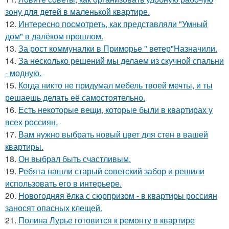
зону для детей в маленькой квартире.
12.
Интересно посмотреть, как представляли "Умный
дом" в далёком прошлом.
13.
За рост коммуналки в Приморье " ветер"Назначили.
14.
За несколько решений мы делаем из скучной спальни
- модную.
15.
Когда никто не придумал мебель твоей мечты, и ты
решаешь делать её самостоятельно.
16.
Есть некоторые вещи, которые были в квартирах у
всех россиян.
17.
Вам нужно выбрать новый цвет для стен в вашей
квартиры.
18.
Он выбрал быть счастливым.
19.
Ребята нашли старый советский забор и решили
использовать его в интерьере.
20.
Новогодняя ёлка с сюрпризом - в квартиры россиян
заносят опасных клещей.
21.
Полина Лурье готовится к ремонту в квартире