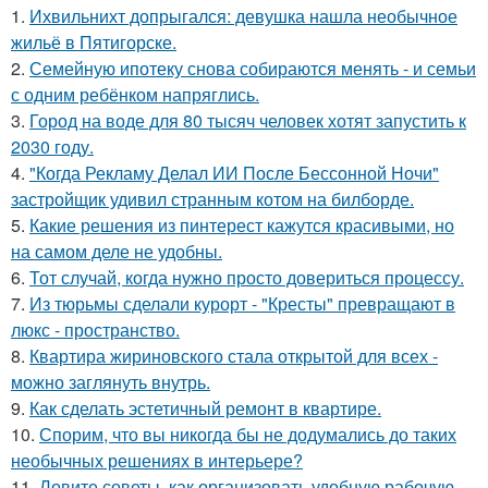
1.
Ихвильнихт допрыгался: девушка нашла необычное
жильё в Пятигорске.
2.
Семейную ипотеку снова собираются менять - и семьи
с одним ребёнком напряглись.
3.
Город на воде для 80 тысяч человек хотят запустить к
2030 году.
4.
"Когда Рекламу Делал ИИ После Бессонной Ночи"
застройщик удивил странным котом на билборде.
5.
Какие решения из пинтерест кажутся красивыми, но
на самом деле не удобны.
6.
Тот случай, когда нужно просто довериться процессу.
7.
Из тюрьмы сделали курорт - "Кресты" превращают в
люкс - пространство.
8.
Квартира жириновского стала открытой для всех -
можно заглянуть внутрь.
9.
Как сделать эстетичный ремонт в квартире.
10.
Спорим, что вы никогда бы не додумались до таких
необычных решениях в интерьере?
11.
Ловите советы, как организовать удобную рабочую