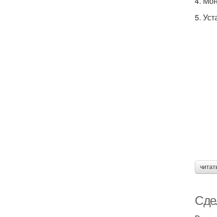
4. Мо
5. Ус
читат
Сдел