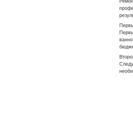
Ремон
профе
резуль
Первы
Первы
ванно
бюдже
Второ
Следу
необх