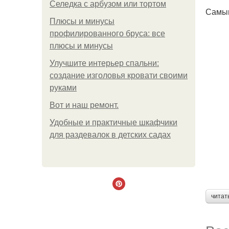
Селедка с арбузом или тортом
Самым
Плюсы и минусы
профилированного бруса: все
плюсы и минусы
Улучшите интерьер спальни:
создание изголовья кровати своими
руками
Boт и наш ремoнт.
Удобные и практичные шкафчики
для раздевалок в детских садах
читат