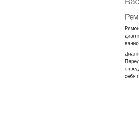
Вас
Ремо
Ремон
диагн
ванно
Диагн
Перед
опред
себя 