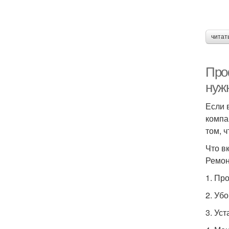
читат
Про
нуж
Если 
компа
том, 
Что в
Ремон
1. Пр
2. Уб
3. Уст