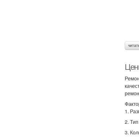
читат
Цены
Ремон
качес
ремон
Факто
1. Ра
2. Тип
3. Ко