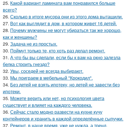
25.
Какой вариант ламината вам понравился больше
всего?
26.
Сколько в итоге мусора они из этого дома вытащили.
27.
Вот как выглядит в дом, в котором живет 16 детей.
28.
Почему мужчины не могут убираться так же хорошо,
как и женщины?
29.
Задача не из простых.
30.
Поймут только те, кто хоть раз делал ремонт.
31.
А что бы вы сделали, если бы к вам на окно залезла
белка строить гнездо?
32.
Увы, соседей не всегда выбирают.
33.
Мы поиграем в мебельный "Крокодил".
34.
Без детей не взять ипотеку, но детей не завести без
ипотеки.
35.
Можете верить или нет, но психология цвета
существует и влияет на каждого человека.
36.
Сейчас стало модно развести на кухне кучу
контейнеров и хранить в каждой определённые сыпучки.
37.
Ремонт, в наше время, уже не нужда, а тренд.