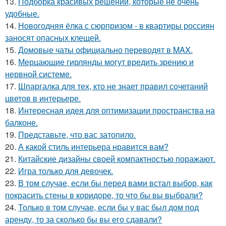
13.
Подборка красивых решений, которые не очень
удобные.
14.
Новогодняя ёлка с сюрпризом - в квартиры россиян
заносят опасных клещей.
15.
Домовые чаты официально переводят в MAX.
16.
Мерцающие гирлянды могут вредить зрению и
нервной системе.
17.
Шпаргалка для тех, кто не знает правил сочетаний
цветов в интерьере.
18.
Интересная идея для оптимизации пространства на
балконе.
19.
Представьте, что вас затопило.
20.
А какой стиль интерьера нравится вам?
21.
Китайские дизайны своей компактностью поражают.
22.
Игра только для девочек.
23.
В том случае, если бы перед вами встал выбор, как
покрасить стены в коридоре, то что бы вы выбрали?
24.
Только в том случае, если бы у вас был дом под
аренду, то за сколько бы вы его сдавали?