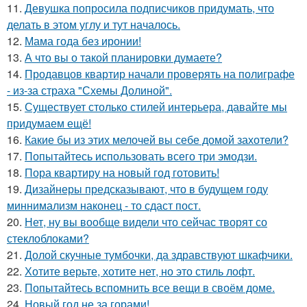
11.
Девушка попросила подписчиков придумать, что
делать в этом углу и тут началось.
12.
Мама года без иронии!
13.
А что вы о такой планировки думаете?
14.
Продавцов квартир начали проверять на полиграфе
- из-за страха "Схемы Долиной".
15.
Существует столько стилей интерьера, давайте мы
придумаем ещё!
16.
Какие бы из этих мелочей вы себе домой захотели?
17.
Попытайтесь использовать всего три эмодзи.
18.
Пора квартиру на новый год готовить!
19.
Дизайнеры предсказывают, что в будущем году
миннимализм наконец - то сдаст пост.
20.
Нет, ну вы вообще видели что сейчас творят со
стеклоблоками?
21.
Долой скучные тумбочки, да здравствуют шкафчики.
22.
Хотите верьте, хотите нет, но это стиль лофт.
23.
Попытайтесь вспомнить все вещи в своём доме.
24.
Новый год не за горами!