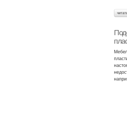
читат
Под
пла
Мебел
пласт
насто
недос
напри