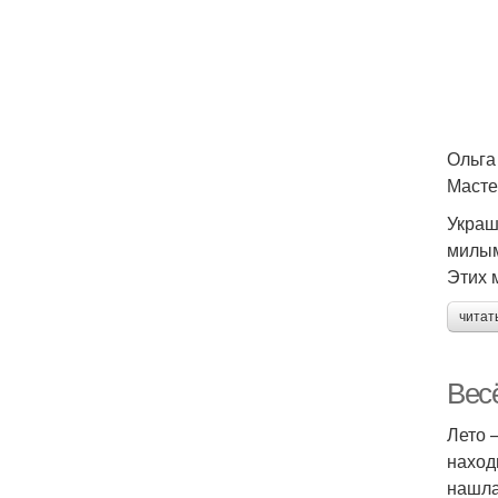
Ольга
Масте
Украш
милым
Этих 
читат
Вес
Лето 
наход
нашла