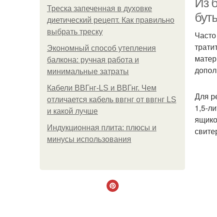
Из 
Треска запеченная в духовке
бут
диетический рецепт. Как правильно
выбрать треску
Часто
трати
Экономный способ утепления
матер
балкона: ручная работа и
допол
минимальные затраты
Кабели ВВГнг-LS и ВВГнг. Чем
Для р
отличается кабель ввгнг от ввгнг LS
1,5-л
и какой лучше
ящико
Индукционная плита: плюсы и
свите
минусы использования