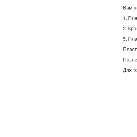
Вам п
1. Пл
2. Кр
5. Пл
Пласт
После
Для т