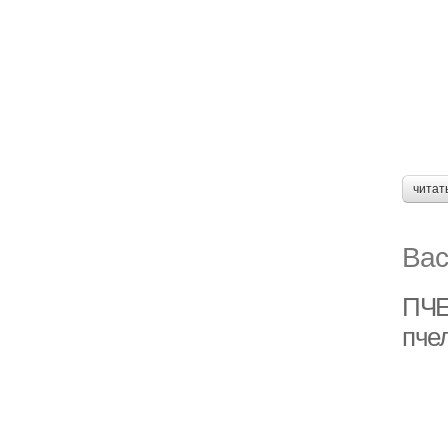
читат
Вас
ПЧЕ
пче