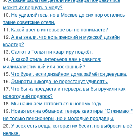
может их вернуть в моду?
10.
Не удивляйтесь, но в Москве до сих пор остались
такие советские отели.
11.
Какой цвет в интерьере вы не понимаете?
12.
А вы знали, что есть женский и мужской дизайн
квартир?
13.
Салют в Тольятти квартиру поджёг.
14.
А какой стиль интерьера вам нравится:
милималистичный или роскошный?
15.
Что будет, если дизайном дома займётся девушка.
16.
Эмираты никогда не перестанут удивлять.
17.
Что бы из предмета интерьера вы бы вручили как
новогодний подарок?
18.
Мы начинаем готовиться к новому году!
19.
Новая волна обманов: теперь квартиры "Отжимают"
не только пенсионеры, но и молодые продавцы.
20.
У всех есть вещь, которая их бесит, но выбросить её
нельзя.