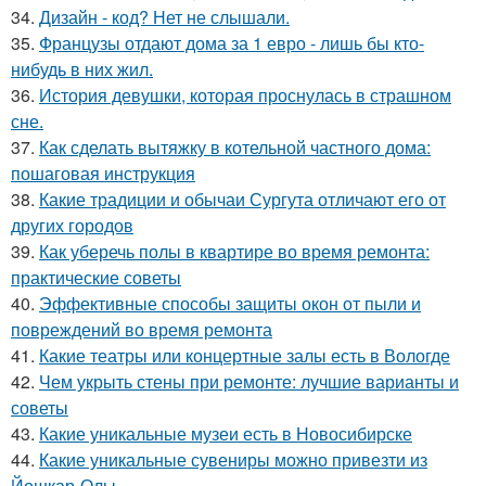
34.
Дизайн - код? Нет не слышали.
35.
Французы отдают дома за 1 евро - лишь бы кто-
нибудь в них жил.
36.
История девушки, которая проснулась в страшном
сне.
37.
Как сделать вытяжку в котельной частного дома:
пошаговая инструкция
38.
Какие традиции и обычаи Сургута отличают его от
других городов
39.
Как уберечь полы в квартире во время ремонта:
практические советы
40.
Эффективные способы защиты окон от пыли и
повреждений во время ремонта
41.
Какие театры или концертные залы есть в Вологде
42.
Чем укрыть стены при ремонте: лучшие варианты и
советы
43.
Какие уникальные музеи есть в Новосибирске
44.
Какие уникальные сувениры можно привезти из
Йошкар-Олы