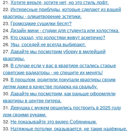
21.
Хотите верьте, хотите нет, но это стиль лофт.
22.
Интересные приблуды, которые сделают из вашей
квартиры - олицетворение эстетики.
23.
Громоздкие сушилки бесят?
24.
Дизайн мини - студии для студента или холостяка.
25.
Кто сказал, что холостяки живут аскетично?
26.
Увы, соседей не всегда выбирают.
27.
Давайте мы посмотрим уборку в милейшей
квартиры.
28.
В случае если у вас в квартире остались старые
советские радиаторы - не спешите их менять!
29.
В прошлом, родители покупали квартиры своим
детям даже в качестве подарка на свадьбу.
30.
Давайте мы посмотрим, как раньше оформляли
квартиры в центре питера.
31.
Девушка с мужем решились построить в 2025 году
дом своими руками.
32.
Не показывайте это видео Собяниным.
33.
Натяжные потолки, оказывается, не такие надёжные.