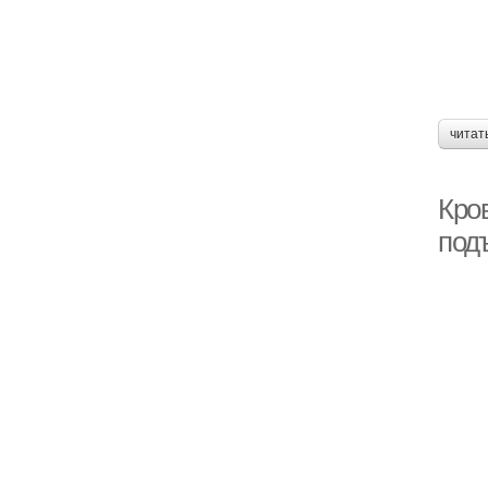
читат
Кро
под