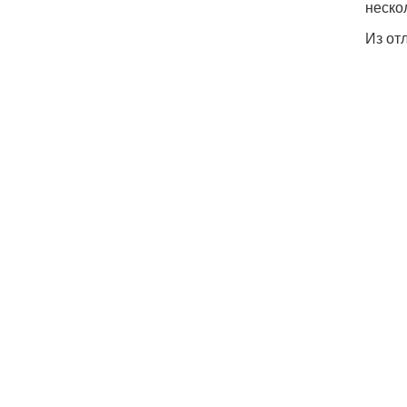
неско
Из от