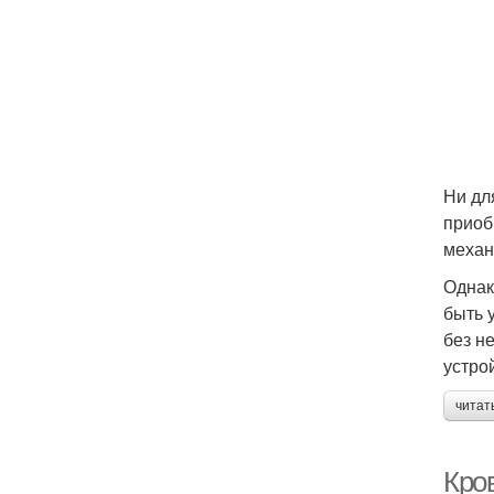
Ни дл
приоб
механ
Однак
быть 
без н
устро
читат
Кро