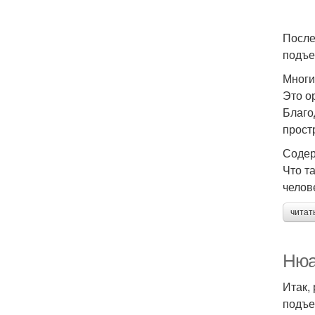
После
подъе
Многи
Это о
Благо
прост
Содер
Что т
челов
читат
Нюа
Итак,
подъе