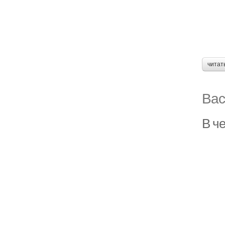
читат
Вас
В ч