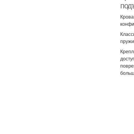
под
Крова
конфи
Класс
пружи
Крепл
досту
повре
больш