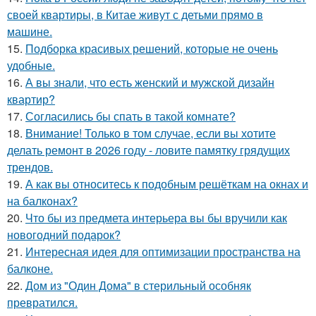
своей квартиры, в Китае живут с детьми прямо в
машине.
15.
Подборка красивых решений, которые не очень
удобные.
16.
А вы знали, что есть женский и мужской дизайн
квартир?
17.
Согласились бы спать в такой комнате?
18.
Внимание! Только в том случае, если вы хотите
делать ремонт в 2026 году - ловите памятку грядущих
трендов.
19.
А как вы относитесь к подобным решёткам на окнах и
на балконах?
20.
Что бы из предмета интерьера вы бы вручили как
новогодний подарок?
21.
Интересная идея для оптимизации пространства на
балконе.
22.
Дом из "Один Дома" в стерильный особняк
превратился.