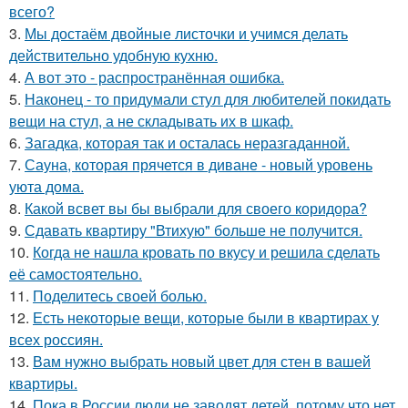
всего?
3.
Мы достаём двойные листочки и учимся делать
действительно удобную кухню.
4.
А вот это - распространённая ошибка.
5.
Наконец - то придумали стул для любителей покидать
вещи на стул, а не складывать их в шкаф.
6.
Загадка, которая так и осталась неразгаданной.
7.
Сауна, которая прячется в диване - новый уровень
уюта дома.
8.
Какой всвет вы бы выбрали для своего коридора?
9.
Сдавать квартиру "Втихую" больше не получится.
10.
Когда не нашла кровать по вкусу и решила сделать
её самостоятельно.
11.
Поделитесь своей болью.
12.
Есть некоторые вещи, которые были в квартирах у
всех россиян.
13.
Вам нужно выбрать новый цвет для стен в вашей
квартиры.
14.
Пока в России люди не заводят детей, потому что нет