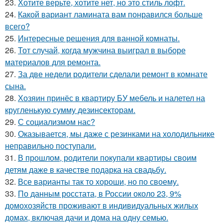
23.
Хотите верьте, хотите нет, но это стиль лофт.
24.
Какой вариант ламината вам понравился больше
всего?
25.
Интересные решения для ванной комнаты.
26.
Тот случай, когда мужчина выиграл в выборе
материалов для ремонта.
27.
За две недели родители сделали ремонт в комнате
сына.
28.
Хозяин принёс в квартиру БУ мебель и налетел на
кругленькую сумму дезинсекторам.
29.
С социализмом нас?
30.
Оказывается, мы даже с резинками на холодильнике
неправильно поступали.
31.
В прошлом, родители покупали квартиры своим
детям даже в качестве подарка на свадьбу.
32.
Все варианты так то хороши, но по своему.
33.
По данным росстата, в России около 23, 9%
домохозяйств проживают в индивидуальных жилых
домах, включая дачи и дома на одну семью.