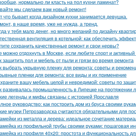
вообще, нормально ли класть на пол кухни ламинат?
вайте мы сделаем вам новый ремонт!
т что бывает когда дизайном кухни занимается девушка.
монт, в наше время, уже не нужда, а тренд.
гда у тебя мало денег, но много желаний по дизайну кварти
тественная вентиляция в котельной: как обеспечить эффект
тите сохранить качественные ремонт и свои нервы?
е можно отдохнуть в Москве, если любите спорт и активный
к защитить пол и мебель от пыли и грязи во время ремонта
к выбрать укрывную пленку для ремонта: советы и рекомен
рывные пленки для ремонта: все виды и их применение
храните вашу мебель целой и невредимой: советы по защи
к развивалась промышленность в Липецке на протяжении л
кие легенды и мифы связаны с историей Ярославля
лное руководство: как построить дом из бруса своими рука
кие музеи Петрозаводска считаются обязательными для п
амейки из металла и дерева: идеальное сочетание материа
амейка из профильной трубы своими руками: пошаговая ин
амейка из профиля 40х20: простота и функциональность д