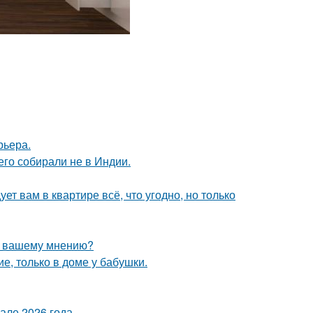
рьера.
его собирали не в Индии.
ет вам в квартире всё, что угодно, но только
по вашему мнению?
е, только в доме у бабушки.
але 2026 года.