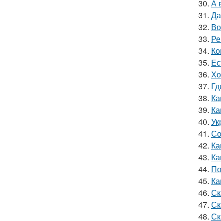
30.
А 
31.
Да
32.
Во
33.
Ре
34.
Ко
35.
Ес
36.
Хо
37.
Гд
38.
Ка
39.
Ка
40.
Ук
41.
Со
42.
Ка
43.
Ка
44.
По
45.
Ка
46.
Ск
47.
Ск
48.
Ск