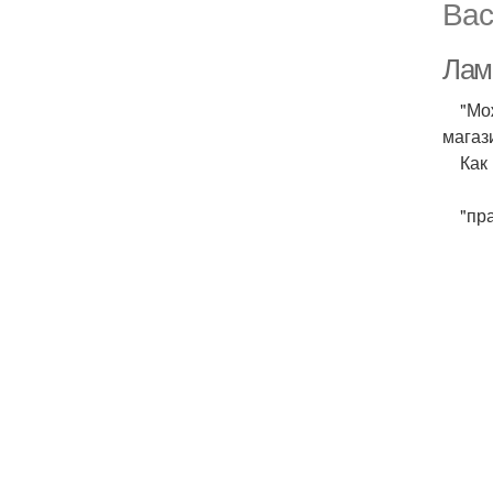
Вас
Лам
"Можн
магаз
Как и
"прак