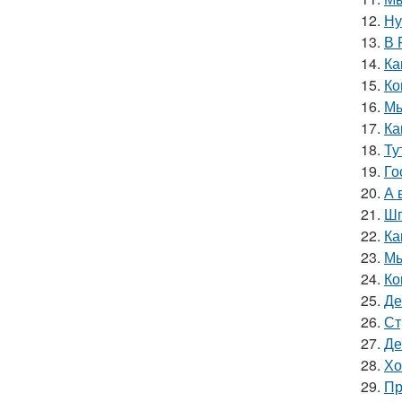
12.
Ну
13.
В 
14.
Ка
15.
Ко
16.
Мы
17.
Ка
18.
Ту
19.
Го
20.
А 
21.
Шп
22.
Ка
23.
Мы
24.
Ко
25.
Де
26.
Ст
27.
Де
28.
Хо
29.
Пр