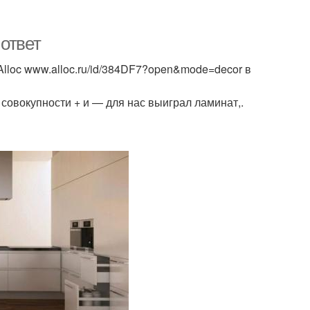
ответ
lloc www.alloc.ru/id/384DF7?open&mode=decor в
 совокупности + и — для нас выиграл ламинат,.