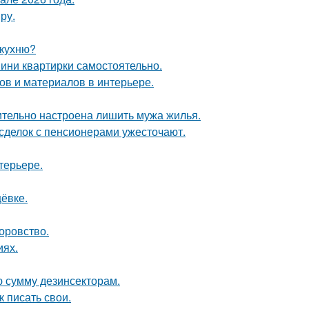
ру.
 кухню?
мини квартирки самостоятельно.
в и материалов в интерьере.
ительно настроена лишить мужа жилья.
 сделок с пенсионерами ужесточают.
терьере.
ёвке.
оровство.
иях.
ю сумму дезинсекторам.
 писать свои.