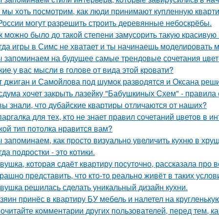
 мы хоть посмотрим, как люди принимают купленную кварти
России могут разрешить строить деревянные небоскрёбы.
к можно было до такой степени замусорить такую красивую
гда игры в Симс не хватает и ты начинаешь моделировать 
 запоминаем на будущее самые трендовые сочетания цвето
кие у вас мысли в голове от вида этой кровати?
т джиган и Самойлова под шумок разводятся и Оксана реш
сдума хочет закрыть лазейку "Бабушкиных Схем" - правила
вы знали, что дубайские квартиры отличаются от наших?
аргалка для тех, кто не знает правил сочетаний цветов в ин
кой тип потолка нравится вам?
 запоминаем, как просто визуально увеличить кухню в хрущ
гда подростки - это котики.
вушка, которая сдаёт квартиру посуточно, рассказала про в
рашно представить, что кто-то реально живёт в таких услов
вушка решилась сделать уникальный дизайн кухни.
зяин принёс в квартиру БУ мебель и налетел на кругленьку
очитайте комментарии других пользователей, перед тем, как