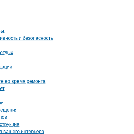
ры.
ивность и безопасность
 отдых
дации
те во время ремонта
ет
ми
осещения
лов
струкция
ля вашего интерьера