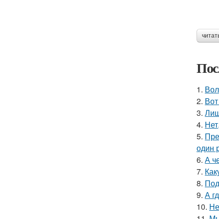
читат
Пос
1.
Вол
2.
Вот
3.
Лиш
4.
Нет
5.
Пре
один р
6.
А ч
7.
Как
8.
Под
9.
А г
10.
Не
11.
Мы