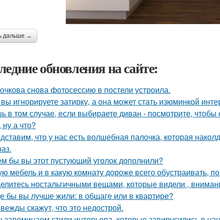
ь дальше →
ледние обновления на сайте:
очкова снова фотосессию в постели устроила.
 вы игнорируете затирку, а она может стать изюминкой инте
ь в том случае, если выбираете диван - посмотрите, чтобы 
, ну а что?
дставим, что у нас есть волшебная палочка, которая наколду
аз.
ем бы вы этот пустующий уголок дополнили?
ую мебель и в какую комнату дороже всего обустраивать, 
елитесь ностальгичными вещами, которые видели , внимани
де бы вы лучше жили: в общаге или в квартире?
вежды скажут, что это недострой.
 запоминаем стили интерьера, которые завирусились в нач