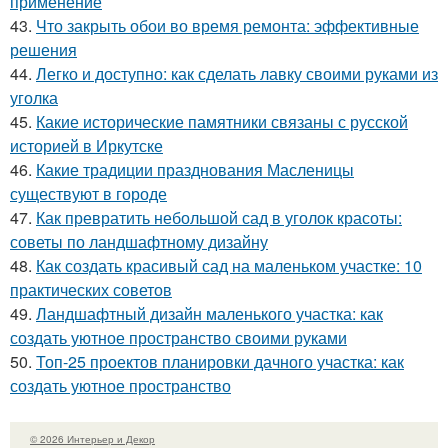
применение
43.
Что закрыть обои во время ремонта: эффективные
решения
44.
Легко и доступно: как сделать лавку своими руками из
уголка
45.
Какие исторические памятники связаны с русской
историей в Иркутске
46.
Какие традиции празднования Масленицы
существуют в городе
47.
Как превратить небольшой сад в уголок красоты:
советы по ландшафтному дизайну
48.
Как создать красивый сад на маленьком участке: 10
практических советов
49.
Ландшафтный дизайн маленького участка: как
создать уютное пространство своими руками
50.
Топ-25 проектов планировки дачного участка: как
создать уютное пространство
© 2026 Интерьер и Декор