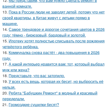
12.
Мы представим, что вам нужно сделать ремонт в
ванной комнате.
13.
Пока в России люди не заводят детей, потому что нет
своей квартиры, в Китае живут с детьми прямо в
машине.
14.
Самое трендовое и дорогое сочетания цветов в 2026
году: тёмно - бирюзовый, бардовый и золотой.
15.
Ипотеку хотят полностью списывать после рождения
четвёртого ребёнка.
16.
Коммуналка снова растёт - два повышения в 2026
году.
17.
А какой интерьер нравится вам: тот, который выбрал
муж или жена?
18.
Представьте, что вас затопило.
19.
У всех есть вещь, которая их бесит, но выбросить её
нельзя.
20.
Ребята "Бабушкин Ремонт" в модный и красивый
переделали.
21.
Громоздкие сушилки бесят?