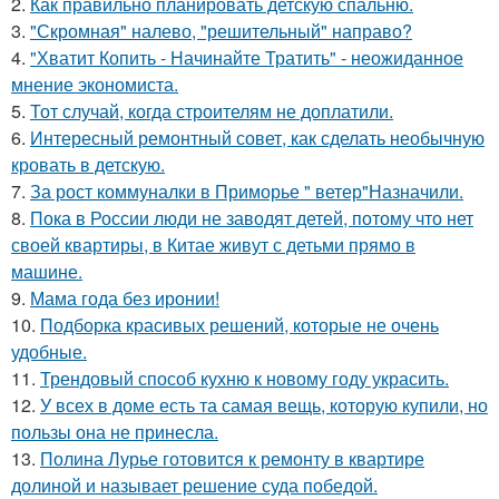
2.
Как правильно планировать детскую спальню.
3.
"Скромная" налево, "решительный" направо?
4.
"Хватит Копить - Начинайте Тратить" - неожиданное
мнение экономиста.
5.
Тот случай, когда строителям не доплатили.
6.
Интересный ремонтный совет, как сделать необычную
кровать в детскую.
7.
За рост коммуналки в Приморье " ветер"Назначили.
8.
Пока в России люди не заводят детей, потому что нет
своей квартиры, в Китае живут с детьми прямо в
машине.
9.
Мама года без иронии!
10.
Подборка красивых решений, которые не очень
удобные.
11.
Трендовый способ кухню к новому году украсить.
12.
У всех в доме есть та самая вещь, которую купили, но
пользы она не принесла.
13.
Полина Лурье готовится к ремонту в квартире
долиной и называет решение суда победой.