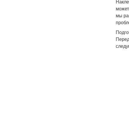
Накле
может
мы ра
пробл
Подго
Перед
следу