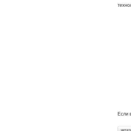
техно
Если 
читат