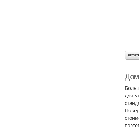
читат
Дом
Больш
для м
станд
Повер
стоим
поэто