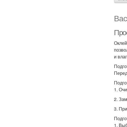
Вас
Прос
Оклей
позво
и вла
Подго
Перед
Подго
1. Оч
2. За
3. Пр
Подго
1. Вы