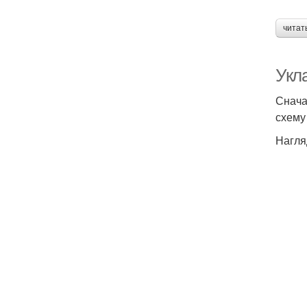
читат
Укл
Снача
схему
Нагля