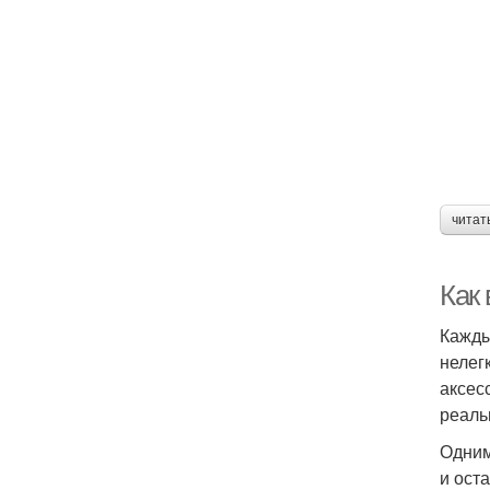
читат
Как
Кажды
нелег
аксес
реаль
Одним
и ост