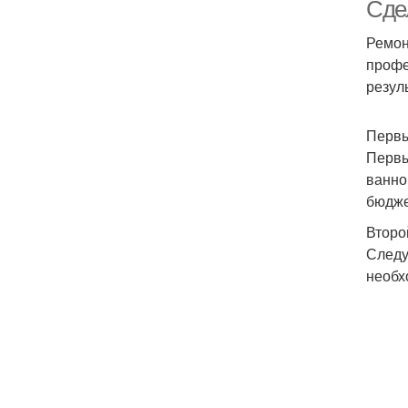
Сдел
Ремон
профе
резуль
Первы
Первы
ванно
бюдже
Второ
Следу
необх