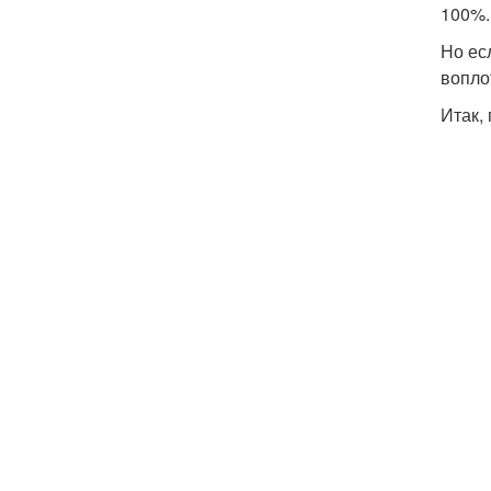
100%.
Но ес
вопло
Итак,