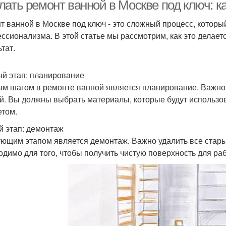
ремонтом
ать ремонт ванной в Москве под ключ: ка
т ванной в Москве под ключ - это сложный процесс, которы
ссионализма. В этой статье мы рассмотрим, как это делает
Вспомогательные
тат.
материалы
й этап: планирование
м шагом в ремонте ванной является планирование. Важно
й. Вы должны выбрать материалы, которые будут использов
том.
й этап: демонтаж
ющим этапом является демонтаж. Важно удалить все стары
одимо для того, чтобы получить чистую поверхность для ра