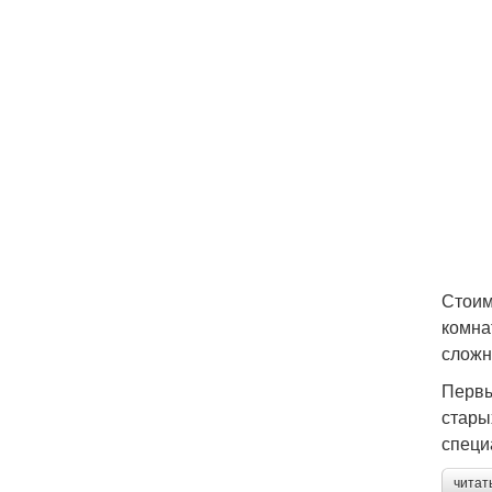
Стоим
комна
сложн
Первы
стары
специ
читат