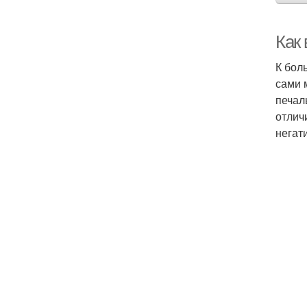
Как
К бол
сами 
печал
отлич
негат