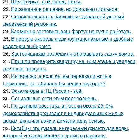
21.
Штукатурка - всё, конец эпохи.
22.
Рискованное решение, но довольно стильное.
23.
Семья приехала к бабушке и сделала ей уютный
деревенский ремонтик.
24.
Как можно заставить ваш фартук на кухне работать.
25.
В первую очередь люди функциональные и удобные
квартиры выбирают.
26.
Застройщикам разрешили откладывать сдачу домов.
27.
Пришли проверить квартиру на 42-м этаже и увидели
длинные трещины.
28.
Интересно, а если бы вы переехали жить в
Германию, то собирали бы вещи с мусорок?
29.
Эскалаторы в ТЦ России - всё.
30.
Социальные сети этим переполнены.
31.
По данным росстата, в России около 23, 9%
домохозяйств проживают в индивидуальных жилых
домах, включая дачи и дома на одну семью.
32.
Китайцы придумали интересный фильтр для воды,
который устанавливается прямо в раковину.