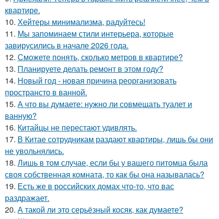
квартире.
10.
Хейтеры минимализма, радуйтесь!
11.
Мы запоминаем стили интерьера, которые
завирусились в начале 2026 года.
12.
Сможете понять, сколько метров в квартире?
13.
Планируете делать ремонт в этом году?
14.
Новый год - новая причина реорганизовать
пространсто в ванной.
15.
А что вы думаете: нужно ли совмещать туалет и
ванную?
16.
Китайцы не перестают удивлять.
17.
В Китае сотрудникам раздают квартиры, лишь бы они
не увольнялись.
18.
Лишь в том случае, если бы у вашего питомца была
своя собственная комната, то как бы она называлась?
19.
Есть же в российских домах что-то, что вас
раздражает.
20.
А такой ли это серьёзный косяк, как думаете?