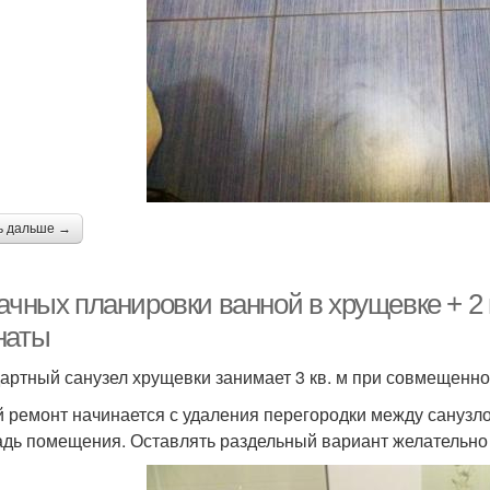
ь дальше →
дачных планировки ванной в хрущевке + 2
наты
артный санузел хрущевки занимает 3 кв. м при совмещенном
 ремонт начинается с удаления перегородки между санузло
дь помещения. Оставлять раздельный вариант желательно то