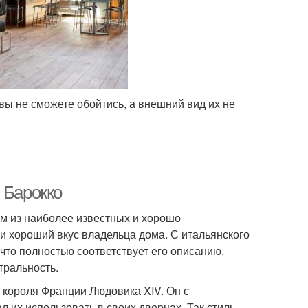
вы не сможете обойтись, а внешний вид их не
 Барокко
им из наиболее известных и хорошо
и хороший вкус владельца дома. С итальянского
что полностью соответствует его описанию.
тральность.
 короля Франции Людовика XIV. Он с
 их использовать в своих дворцах. Так стиль