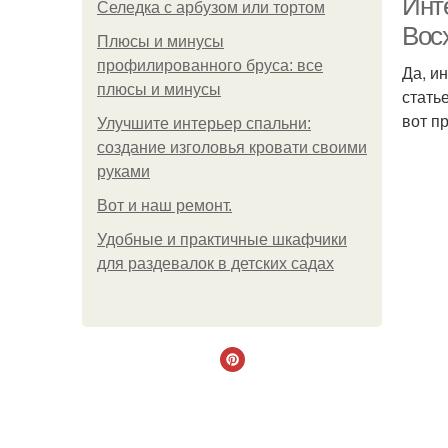
Инт
Селедка с арбузом или тортом
Вос
Плюсы и минусы
профилированного бруса: все
Да, и
плюсы и минусы
стать
вот п
Улучшите интерьер спальни:
создание изголовья кровати своими
руками
Boт и наш ремoнт.
Удобные и практичные шкафчики
для раздевалок в детских садах