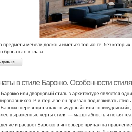
то предметы мебели должны иметься только те, без которых 
н бросаться в глаза.
ь дальше →
наты в стиле Барокко. Особенности стиля
 Барокко или дворцовый стиль в архитектуре является одн
ировавшихся. В интерьере он призван подчеркивать стиль 
 Барокко переводится как «вычурный» или «причудливый», 
лее выраженные черты стиля — масштабность и некая теа
дение и расцвет Барокко в интерьере припал на правление
иазмом воспринял новые веяния искусства из Италии и начал