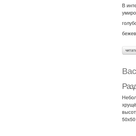
В инт
умиро
голуб
бежев
читат
Вас
Раз
Небол
хрущё
высот
50х50