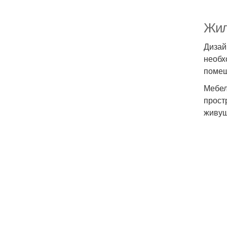
Жил
Дизай
необх
помещ
Мебел
прост
живущ