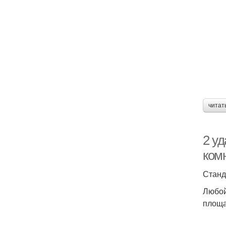
читат
2 у
ком
Станд
Любой
площа