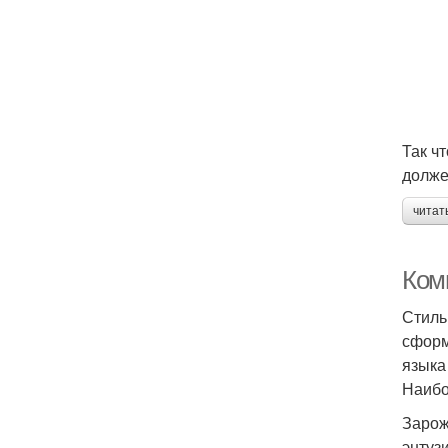
Так ч
долже
читат
Ком
Стиль
сформ
языка
Наибо
Зарож
энтуз