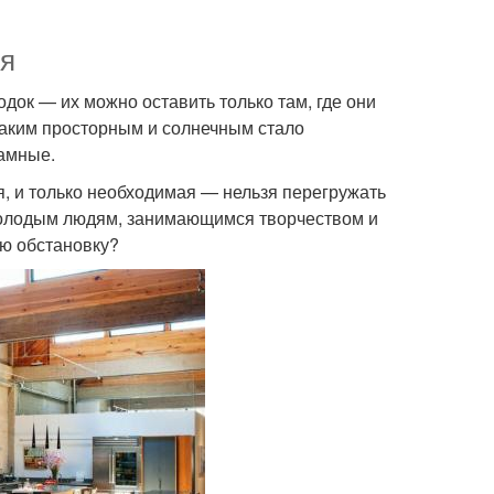
ля
одок — их можно оставить только там, где они
 каким просторным и солнечным стало
амные.
я, и только необходимая — нельзя перегружать
 молодым людям, занимающимся творчеством и
ую обстановку?