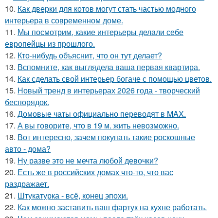
10.
Как дверки для котов могут стать частью модного
интерьера в современном доме.
11.
Мы посмотрим, какие интерьеры делали себе
европейцы из прошлого.
12.
Кто-нибудь объяснит, что он тут делает?
13.
Вспомните, как выглядела ваша первая квартира.
14.
Как сделать свой интерьер богаче с помощью цветов.
15.
Новый тренд в интерьерах 2026 года - творческий
беспорядок.
16.
Домовые чаты официально переводят в MAX.
17.
А вы говорите, что в 19 м. жить невозможно.
18.
Вот интересно, зачем покупать такие роскошные
авто - дома?
19.
Ну разве это не мечта любой девочки?
20.
Есть же в российских домах что-то, что вас
раздражает.
21.
Штукатурка - всё, конец эпохи.
22.
Как можно заставить ваш фартук на кухне работать.