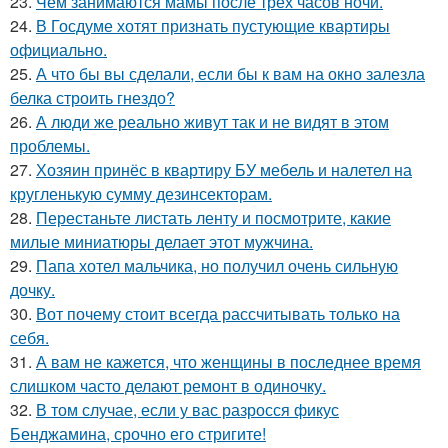
23.
Чем занимаются мамы после трёх часов ночи.
24.
В Госдуме хотят признать пустующие квартиры
официально.
25.
А что бы вы сделали, если бы к вам на окно залезла
белка строить гнездо?
26.
А люди же реально живут так и не видят в этом
проблемы.
27.
Хозяин принёс в квартиру БУ мебель и налетел на
кругленькую сумму дезинсекторам.
28.
Перестаньте листать ленту и посмотрите, какие
милые миниатюры делает этот мужчина.
29.
Папа хотел мальчика, но получил очень сильную
дочку.
30.
Вот почему стоит всегда рассчитывать только на
себя.
31.
А вам не кажется, что женщины в последнее время
слишком часто делают ремонт в одиночку.
32.
В том случае, если у вас разросся фикус
Бенджамина, срочно его стригите!