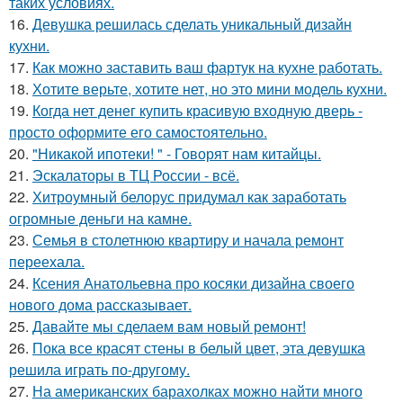
таких условиях.
16.
Девушка решилась сделать уникальный дизайн
кухни.
17.
Как можно заставить ваш фартук на кухне работать.
18.
Хотите верьте, хотите нет, но это мини модель кухни.
19.
Когда нет денег купить красивую входную дверь -
просто оформите его самостоятельно.
20.
"Никакой ипотеки! " - Говорят нам китайцы.
21.
Эскалаторы в ТЦ России - всё.
22.
Хитроумный белорус придумал как заработать
огромные деньги на камне.
23.
Семья в столетнюю квартиру и начала ремонт
переехала.
24.
Ксения Анатольевна про косяки дизайна своего
нового дома рассказывает.
25.
Давайте мы сделаем вам новый ремонт!
26.
Пока все красят стены в белый цвет, эта девушка
решила играть по-другому.
27.
На американских барахолках можно найти много