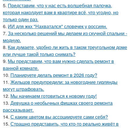
5.
Представим, что у нас есть волшебная палочка,
которая наколдует вам в квартире всё, что угодно, но
только один раз.
6.
ИИ для жкх "Нахватался" словечек у россиян.
7.
За несколько решений мы делаем из скучной спальни -
модную.
8.
Как думаете, удобно ли жить в таком треугольном доме
или лучше такой только снимать?
9.
Мы представим, что вам нужно сделать ремонт в
ванной комнате.
10.
Планируете делать ремонт в 2026 году?
11.
Жильцов предупредили: за новогодние гирлянды
могут штрафовать.
12.
Мы начинаем готовиться к новому году!
13.
Девушка о необычных фишках своего ремонта
рассказывает.
14.
С каким цветом вы ассоциируете сами себя?
15.
Страшно представить, что кто-то реально живёт в