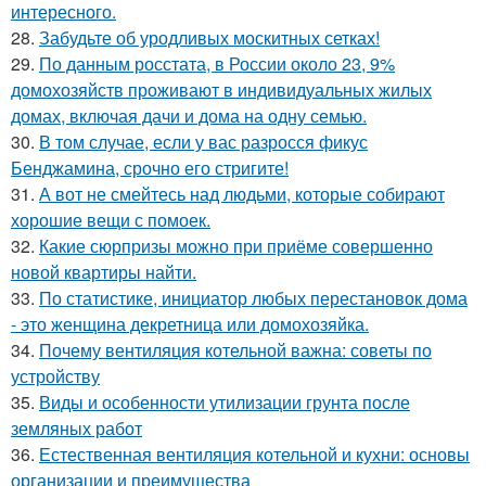
интересного.
28.
Забудьте об уродливых москитных сетках!
29.
По данным росстата, в России около 23, 9%
домохозяйств проживают в индивидуальных жилых
домах, включая дачи и дома на одну семью.
30.
В том случае, если у вас разросся фикус
Бенджамина, срочно его стригите!
31.
А вот не смейтесь над людьми, которые собирают
хорошие вещи с помоек.
32.
Какие сюрпризы можно при приёме совершенно
новой квартиры найти.
33.
По статистике, инициатор любых перестановок дома
- это женщина декретница или домохозяйка.
34.
Почему вентиляция котельной важна: советы по
устройству
35.
Виды и особенности утилизации грунта после
земляных работ
36.
Естественная вентиляция котельной и кухни: основы
организации и преимущества