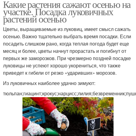
Какие растения сажают осенью на
участке. Посадка луковичных
растений осенью
Цветы, выращиваемые из луковиц, имеет смысл сажать
осенью. Важно тщательно выбрать время посадки. Если
посадить слишком рано, когда теплая погода будет еще
месяц и более, цветы начнут прорастать и погибнут от
первых же заморозков. При чрезмерно поздней посадке
луковицы не успеют хорошо укорениться, что также
приведет к гибели от резко «ударивших» морозов.
Из луковичных наиболее удачно зимуют:
тюльпан;гиацинт;крокус;нарцисс;лилия;безвременник;пуш