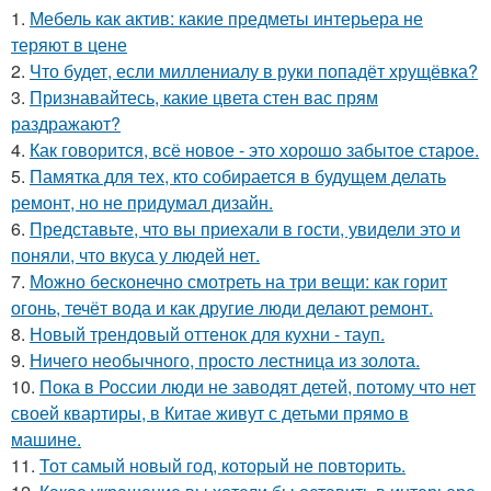
1.
Мебель как актив: какие предметы интерьера не
теряют в цене
2.
Что будет, если миллениалу в руки попадёт хрущёвка?
3.
Признавайтесь, какие цвета стен вас прям
раздражают?
4.
Как говорится, всё новое - это хорошо забытое старое.
5.
Памятка для тех, кто собирается в будущем делать
ремонт, но не придумал дизайн.
6.
Представьте, что вы приехали в гости, увидели это и
поняли, что вкуса у людей нет.
7.
Можно бесконечно смотреть на три вещи: как горит
огонь, течёт вода и как другие люди делают ремонт.
8.
Новый трендовый оттенок для кухни - тауп.
9.
Ничего необычного, просто лестница из золота.
10.
Пока в России люди не заводят детей, потому что нет
своей квартиры, в Китае живут с детьми прямо в
машине.
11.
Тот самый новый год, который не повторить.