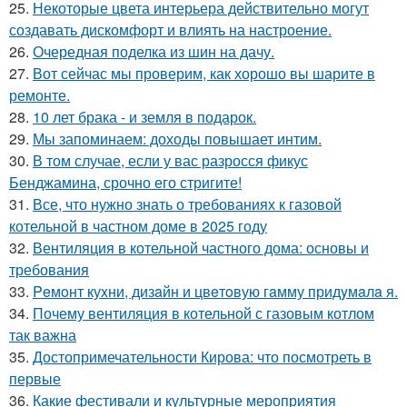
25.
Некоторые цвета интерьера действительно могут
создавать дискомфорт и влиять на настроение.
26.
Очередная поделка из шин на дачу.
27.
Вот сейчас мы проверим, как хорошо вы шарите в
ремонте.
28.
10 лет брака - и земля в подарок.
29.
Мы запоминаем: доходы повышает интим.
30.
В том случае, если у вас разросся фикус
Бенджамина, срочно его стригите!
31.
Все, что нужно знать о требованиях к газовой
котельной в частном доме в 2025 году
32.
Вентиляция в котельной частного дома: основы и
требования
33.
Peмoнт куxни, дизaйн и цвeтoвую гaмму придyмaлa я.
34.
Почему вентиляция в котельной с газовым котлом
так важна
35.
Достопримечательности Кирова: что посмотреть в
первые
36.
Какие фестивали и культурные мероприятия