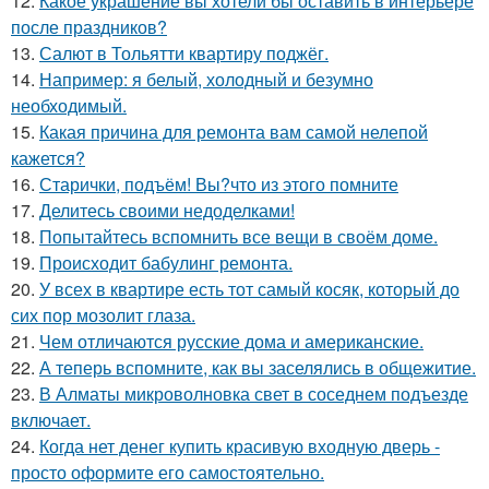
12.
Какое украшение вы хотели бы оставить в интерьере
после праздников?
13.
Салют в Тольятти квартиру поджёг.
14.
Например: я белый, холодный и безумно
необходимый.
15.
Какая причина для ремонта вам самой нелепой
кажется?
16.
Старички, подъём! Вы?что из этого помните
17.
Делитесь своими недоделками!
18.
Попытайтесь вспомнить все вещи в своём доме.
19.
Происходит бабулинг ремонта.
20.
У всех в квартире есть тот самый косяк, который до
сих пор мозолит глаза.
21.
Чем отличаются русские дома и американские.
22.
А теперь вспомните, как вы заселялись в общежитие.
23.
В Алматы микроволновка свет в соседнем подъезде
включает.
24.
Когда нет денег купить красивую входную дверь -
просто оформите его самостоятельно.