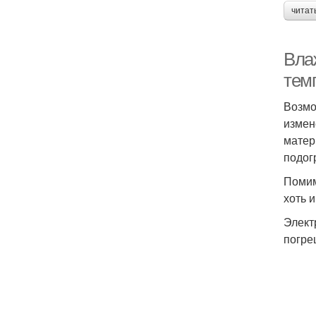
читат
Вла
тем
Возмо
измен
матер
подог
Помим
хоть 
Элект
погре