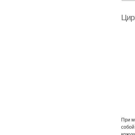
Цир
При м
собой
кожух