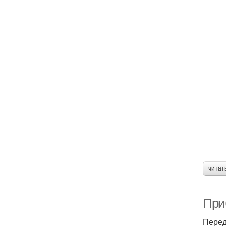
читат
При
Перед