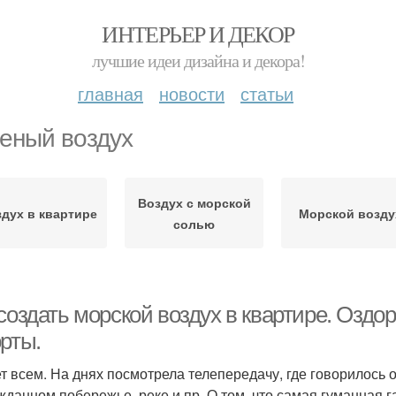
ИНТЕРЬЕР И ДЕКОР
лучшие идеи дизайна и декора!
главная
новости
статьи
еный воздух
Воздух с морской
дух в квартире
Морской возду
солью
создать морской воздух в квартире. Оздо
рты.
т всем. На днях посмотрела телепередачу, где говорилось о
жданном побережье, реке и пр. О том, что самая гуманная г