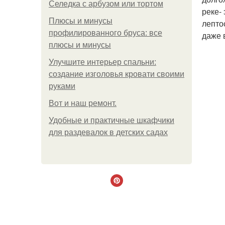
Селедка с арбузом или тортом
реке-
Плюсы и минусы
лептос
профилированного бруса: все
даже 
плюсы и минусы
Улучшите интерьер спальни:
создание изголовья кровати своими
руками
Boт и наш ремoнт.
Удобные и практичные шкафчики
для раздевалок в детских садах