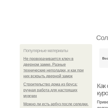
Сол
Популярные материалы
Воз
Не проворачивается ключ в
дверном замке. Разные
технические неполадки, и как при
них вскрыть дверной замок
Строительство дома из бруса:
Как 
ручная работа для настоящих
куро
мужчин
Приве
Можно ли есть арбуз после селедки.
долго