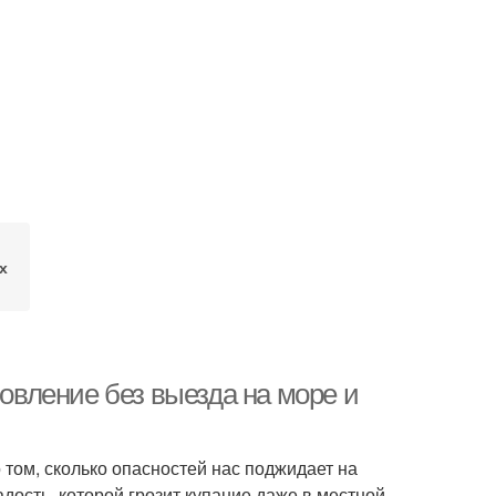
х
ровление без выезда на море и
 том, сколько опасностей нас поджидает на
адость, которой грозит купание даже в местной