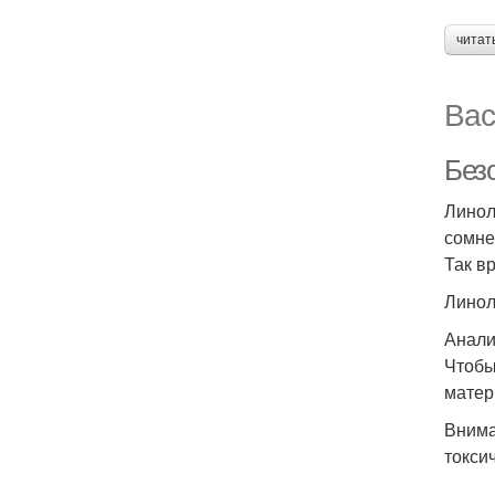
читат
Вас
Безо
Линол
сомне
Так в
Линол
Анали
Чтобы
матер
Внима
токси