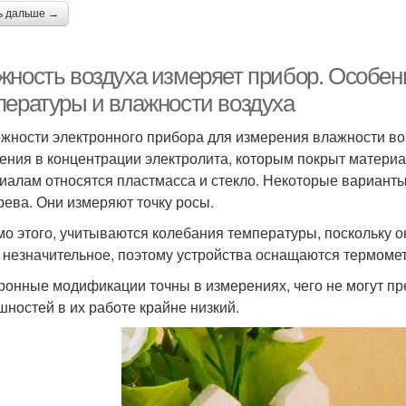
ь дальше →
жность воздуха измеряет прибор. Особен
пературы и влажности воздуха
жности электронного прибора для измерения влажности во
ения в концентрации электролита, которым покрыт материа
иалам относятся пластмасса и стекло. Некоторые вариант
рева. Они измеряют точку росы.
о этого, учитываются колебания температуры, поскольку о
и незначительное, поэтому устройства оснащаются термоме
ронные модификации точны в измерениях, чего не могут пр
шностей в их работе крайне низкий.