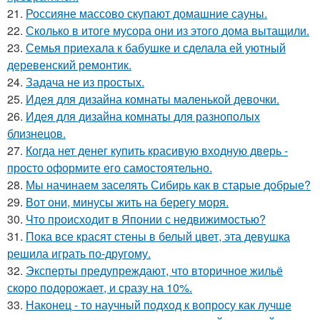
21.
Россияне массово скупают домашние сауны.
22.
Сколько в итоге мусора они из этого дома вытащили.
23.
Семья приехала к бабушке и сделала ей уютный
деревенский ремонтик.
24.
Задача не из простых.
25.
Идея для дизайна комнаты маленькой девочки.
26.
Идея для дизайна комнаты для разнополых
близнецов.
27.
Когда нет денег купить красивую входную дверь -
просто оформите его самостоятельно.
28.
Мы начинаем заселять Сибирь как в старые добрые?
29.
Вот они, минусы жить на берегу моря.
30.
Что происходит в Японии с недвижимостью?
31.
Пока все красят стены в белый цвет, эта девушка
решила играть по-другому.
32.
Эксперты предупреждают, что вторичное жильё
скоро подорожает, и сразу на 10%.
33.
Наконец - то научный подход к вопросу как лучше