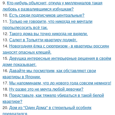
9.
Кто-нибудь объяснит, откуда у миллениалов такая
любовь к развалившимся избушкам?
10.
Есть среди подписчиков центральные?
11.
Только не говорите, что никогда не мечтали
пропылесосить всё так.
12.
Такого дома вы точно никогда не видели.
13.
Салют в Тольятти квартиру поджёг.
14.
Новогодняя ёлка с сюрпризом - в квартиры россиян
заносят опасных клещей.
15.
Девушка интересные интерьерные решения в своём
доме показывает.
16.
Давайте мы посмотрим, как обставляют свои
квартиры в Японии.
17.
Мы напоминаем, что до нового года совсем немного!
18.
Ну разве это не мечта любой девочки?
19.
Представьте, как тяжело убираться в такой белой
квартире?
20.
Дом из "Один Дома" в стерильный особняк
превратился.