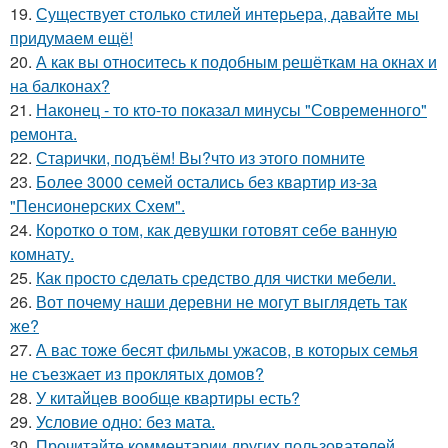
19.
Существует столько стилей интерьера, давайте мы
придумаем ещё!
20.
А как вы относитесь к подобным решёткам на окнах и
на балконах?
21.
Наконец - то кто-то показал минусы "Современного"
ремонта.
22.
Старички, подъём! Вы?что из этого помните
23.
Более 3000 семей остались без квартир из-за
"Пенсионерских Схем".
24.
Коротко о том, как девушки готовят себе ванную
комнату.
25.
Как просто сделать средство для чистки мебели.
26.
Вот почему наши деревни не могут выглядеть так
же?
27.
А вас тоже бесят фильмы ужасов, в которых семья
не съезжает из проклятых домов?
28.
У китайцев вообще квартиры есть?
29.
Условие одно: без мата.
30.
Прочитайте комментарии других пользователей,