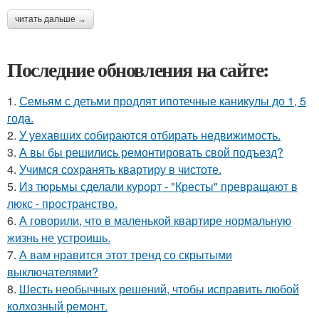
читать дальше →
Последние обновления на сайте:
1.
Семьям с детьми продлят ипотечные каникулы до 1, 5
года.
2.
У уехавших собираются отбирать недвижимость.
3.
А вы бы решились ремонтировать свой подъезд?
4.
Учимся сохранять квартиру в чистоте.
5.
Из тюрьмы сделали курорт - "Кресты" превращают в
люкс - пространство.
6.
А говорили, что в маленькой квартире нормальную
жизнь не устроишь.
7.
А вам нравится этот тренд со скрытыми
выключателями?
8.
Шесть необычных решений, чтобы исправить любой
колхозный ремонт.