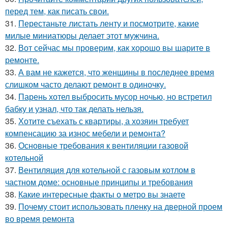
перед тем, как писать свои.
31.
Перестаньте листать ленту и посмотрите, какие
милые миниатюры делает этот мужчина.
32.
Вот сейчас мы проверим, как хорошо вы шарите в
ремонте.
33.
А вам не кажется, что женщины в последнее время
слишком часто делают ремонт в одиночку.
34.
Парень хотел выбросить мусор ночью, но встретил
бабку и узнал, что так делать нельзя.
35.
Хотите съехать с квартиры, а хозяин требует
компенсацию за износ мебели и ремонта?
36.
Основные требования к вентиляции газовой
котельной
37.
Вентиляция для котельной с газовым котлом в
частном доме: основные принципы и требования
38.
Какие интересные факты о метро вы знаете
39.
Почему стоит использовать пленку на дверной проем
во время ремонта