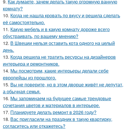
9.
Как думаете, зачем делать такую огромную ванную
комнату?
10.
Когда не нашла кровать по вкусу и решила сделать
её самостоятельно.
11.
Какую мебель и в какую комнату дороже всего
обустраивать, по вашему мнению?
12.
В Швеции нельзя оставить кота одного на целый
день.
13.
Когда решила не тратить ресурсы на дизайнеров
интерьера и ремонтников.
14.
Мы посмотрим, какие интерьеры делали себе
европейцы из прошлого.
15.
Вы не поверите, но в этом дворце живёт не депутат,
а обычная семья.
16.
Мы запоминаем на будущее самые трендовые
сочетания цветов и материалов в интерьере.
17.
Планируете делать ремонт в 2026 году?
18.
Вас пригласили на праздник в такую квартирку,
согласитесь или откажетесь?