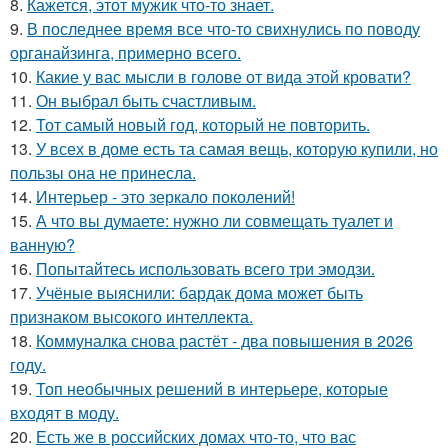
8.
Кажется, этот мужик что-то знает.
9.
В последнее время все что-то свихнулись по поводу
органайзинга, примерно всего.
10.
Какие у вас мысли в голове от вида этой кровати?
11.
Он выбрал быть счастливым.
12.
Тот самый новый год, который не повторить.
13.
У всех в доме есть та самая вещь, которую купили, но
пользы она не принесла.
14.
Интерьер - это зеркало поколений!
15.
А что вы думаете: нужно ли совмещать туалет и
ванную?
16.
Попытайтесь использовать всего три эмодзи.
17.
Учёные выяснили: бардак дома может быть
признаком высокого интеллекта.
18.
Коммуналка снова растёт - два повышения в 2026
году.
19.
Топ необычных решений в интерьере, которые
входят в моду.
20.
Есть же в российских домах что-то, что вас