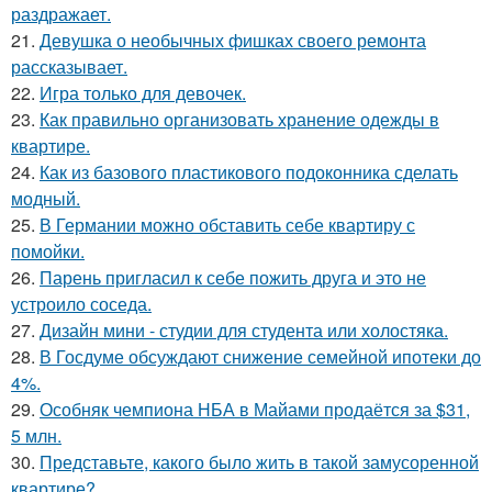
раздражает.
21.
Девушка о необычных фишках своего ремонта
рассказывает.
22.
Игра только для девочек.
23.
Как правильно организовать хранение одежды в
квартире.
24.
Как из базового пластикового подоконника сделать
модный.
25.
В Германии можно обставить себе квартиру с
помойки.
26.
Парень пригласил к себе пожить друга и это не
устроило соседа.
27.
Дизайн мини - студии для студента или холостяка.
28.
В Госдуме обсуждают снижение семейной ипотеки до
4%.
29.
Особняк чемпиона НБА в Майами продаётся за $31,
5 млн.
30.
Представьте, какого было жить в такой замусоренной
квартире?